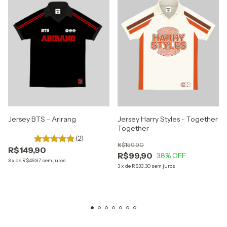
Jersey BTS - Arirang
Jersey Harry Styles - Together
Together
(2)
R$159,90
R$149,90
R$99,90
38
% OFF
3
x
de
R$49,97
sem juros
3
x
de
R$33,30
sem juros