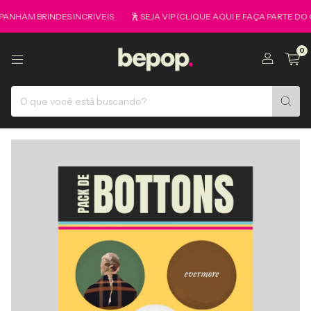
HAM BRINDES INCRIVEIS
🕺 SEJA VIP (CLIQUE AQUI E FAÇA PARTE DO 
0