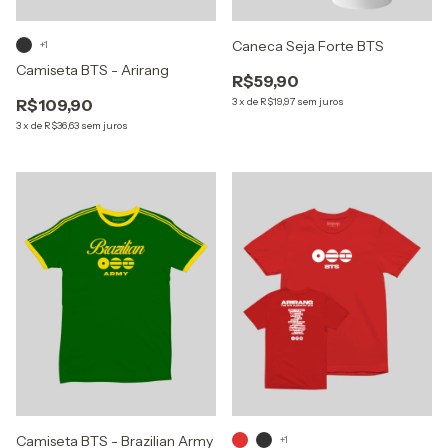
Caneca Seja Forte BTS
+1
Camiseta BTS - Arirang
R$59,90
R$109,90
3
x
de
R$19,97
sem juros
3
x
de
R$36,63
sem juros
Camiseta BTS - Brazilian Army
+1