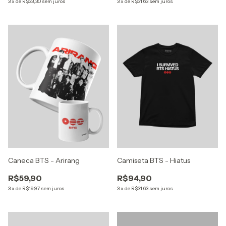
3
x
de
R$33,30
sem juros
3
x
de
R$31,63
sem juros
Caneca BTS - Arirang
Camiseta BTS - Hiatus
R$59,90
R$94,90
3
x
de
R$19,97
sem juros
3
x
de
R$31,63
sem juros