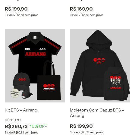
R$199,90
R$169,90
3
x
de
R$66,63
sem juros
3
x
de
R$56,63
sem juros
Kit BTS - Arirang
Moletom Com Capuz BTS -
Arirang
R$289,70
R$199,90
R$260,73
10
% OFF
3
x
de
R$66,63
sem juros
3
x
de
R$86,91
sem juros