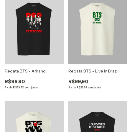
Regata BTS - Arirang
Regata BTS - Live In Brazil
R$99,90
R$89,90
3
x
de
R$33,30
sem juros
3
x
de
R$29,97
sem juros