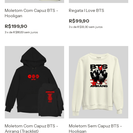
Moletom Com Capuz BTS -
Regata I Love BTS
Hooligan
R$99,90
R$199,90
3
x
de
R$33,30
sem juros
3
x
de
R$66,63
sem juros
Moletom Com Capuz BTS -
Moletom Sem Capuz BTS -
Arirang (Tracklist)
Hooligan