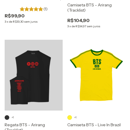
Camiseta BTS - Arirang
(1)
(Tracklist)
R$99,90
R$104,90
3
x
de
R$33,30
sem juros
3
x
de
R$34,97
sem juros
+1
+1
Regata BTS - Arirang
Camiseta BTS - Live In Brazil
(Tracklist)