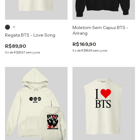
Moletom Sem Capuz BTS -
+1
Arirang
Regata BTS - Love Song
R$169,90
R$89,90
3
x
de
R$56,63
sem juros
3
x
de
R$29,97
sem juros