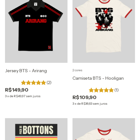
Jersey BTS - Arirang
2 cores
Camiseta BTS - Hooligan
(2)
R$149,90
(1)
3
x
de
R$49,97
sem juros
R$109,90
3
x
de
R$36,63
sem juros