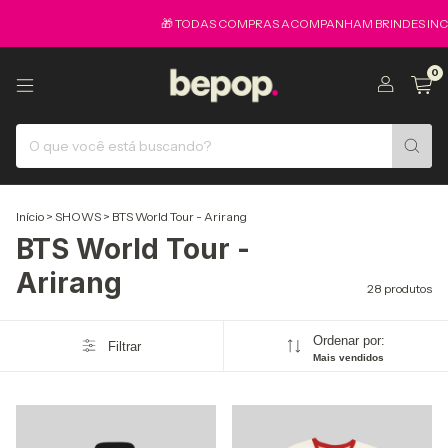
🎁 TODAS COMPRAS ACOMPANHAM BRINDES INCRIVE
0
Início
>
SHOWS
>
BTS World Tour - Arirang
BTS World Tour -
Arirang
28 produtos
Ordenar por:
Filtrar
Mais vendidos