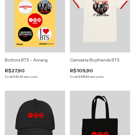
Bottons BTS - Arirang
Camiseta Boyfriends BTS
R$27,90
R$109,90
3
x
de
R$9,30
sem juros
3
x
de
R$36,63
sem juros