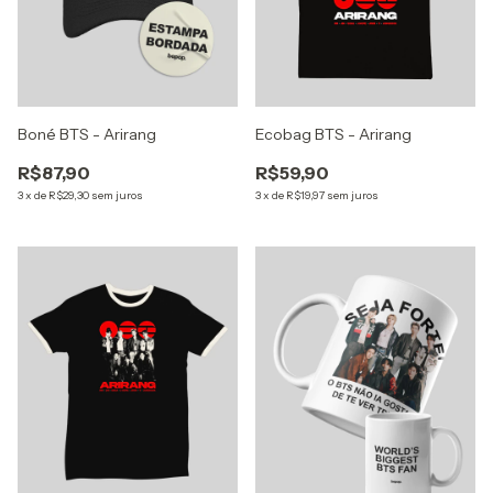
Boné BTS - Arirang
Ecobag BTS - Arirang
R$87,90
R$59,90
3
x
de
R$29,30
sem juros
3
x
de
R$19,97
sem juros