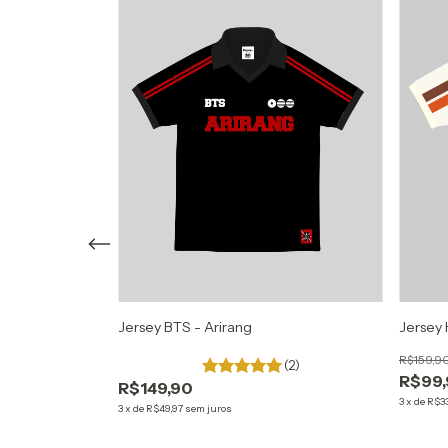
rry Up
Jersey BTS - Arirang
Jersey 
R$159,9
(2)
R$99
(2)
R$149,90
3
x
de
R$3
3
x
de
R$49,97
sem juros