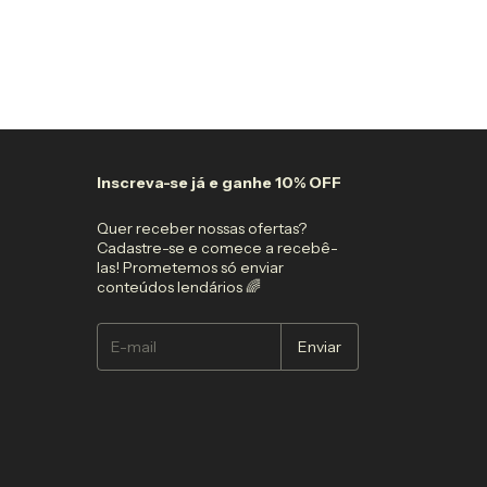
Atenção, última pe
Inscreva-se já e ganhe 10% OFF
Quer receber nossas ofertas?
Cadastre-se e comece a recebê-
las! Prometemos só enviar
conteúdos lendários 🌈