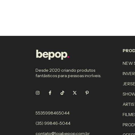
PRO
NEW S
Desde 2020 criando produtos
INVE
fantásticos para pessoas incríveis.
JERS
SHO
ARTIS
5535998465044
FILME
(35) 99846-5044
PROD
contato@lojabepop.com.br
OFER