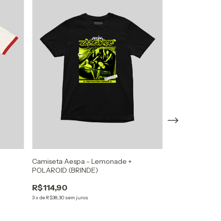
Camiseta Aespa - Lemonade +
Jersey Katseye
POLAROID (BRINDE)
R$114,90
R$149,90
3
x
de
R$38,30
sem juros
R$99,90
33
%
3
x
de
R$33,30
sem ju