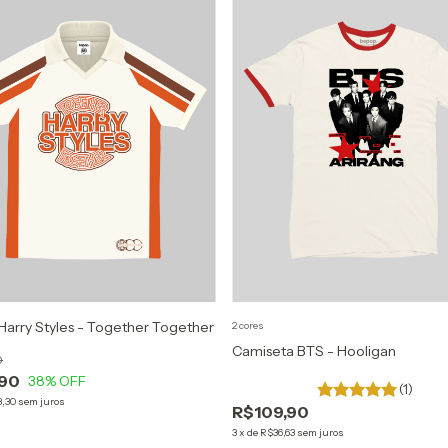
Harry Styles - Together Together
2 cores
Camiseta BTS - Hooligan
0
,90
38
% OFF
(1)
3,30
sem juros
R$109,90
3
x
de
R$36,63
sem juros