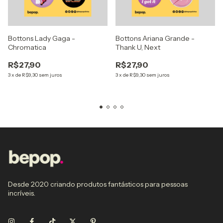
Bottons Lady Gaga -
Bottons Ariana Grande -
Chromatica
Thank U, Next
R$27,90
R$27,90
3
x
de
R$9,30
sem juros
3
x
de
R$9,30
sem juros
Desde 2020 criando produtos fantásticos para pessoas
incríveis.