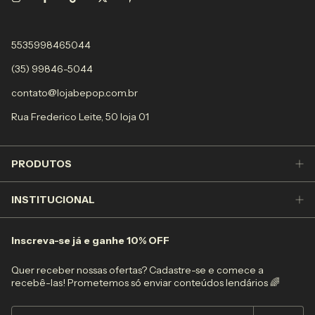
5535998465044
(35) 99846-5044
contato@lojabepop.com.br
Rua Frederico Leite, 50 loja 01
PRODUTOS
INSTITUCIONAL
Inscreva-se já e ganhe 10% OFF
Quer receber nossas ofertas? Cadastre-se e comece a
recebê-las! Prometemos só enviar conteúdos lendários 🌈