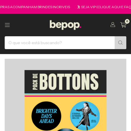
RAS ACOMPANHAM BRINDES INCRIVEIS
🕺 SEJA VIP (CLIQUE AQUI E FAÇ
0