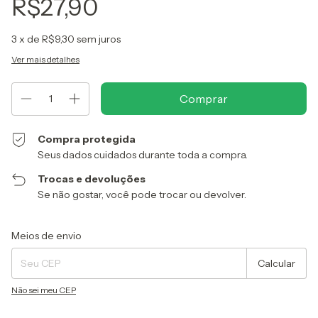
R$27,90
3
x de
R$9,30
sem juros
Ver mais detalhes
Compra protegida
Seus dados cuidados durante toda a compra.
Trocas e devoluções
Se não gostar, você pode trocar ou devolver.
Entregas para o CEP:
Alterar CEP
Meios de envio
Calcular
Não sei meu CEP