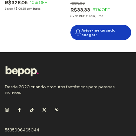
R$328,05
10
% OFF
R$99,90
3
x
de
R$109,35
sem juros
R$33,33
67
% OFF
3
x
de
R$11,11
sem juros
Avise-me quando
chegar!
Desde 2020 criando produtos fantásticos para pessoas
incríveis.
5535998465044