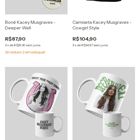
Boné Kacey Musgraves -
Camiseta Kacey Musgraves -
Deeper Well
Cowgirl Style
R$87,90
R$104,90
3
x
de
R$29,30
sem juros
3
x
de
R$34,97
sem juros
Só restam
2
em estoque!