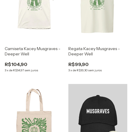
Camiseta Kacey Musgraves -
Regata Kacey Musgraves -
Deeper Well
Deeper Well
R$104,90
R$99,90
3
x
de
R$34,97
sem juros
3
x
de
R$33,30
sem juros