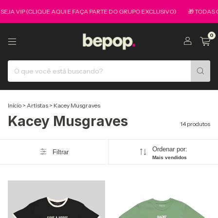
EJA VIP (CLIQUE AQUI E FAÇA PARTE DO GRUPO EXCLUSIVO)
🎁 TODAS C
0
Início
>
Artistas
>
Kacey Musgraves
Kacey Musgraves
14 produtos
Ordenar por:
Filtrar
Mais vendidos