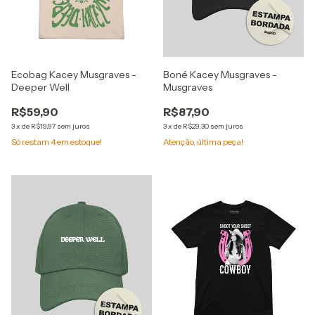
Ecobag Kacey Musgraves -
Boné Kacey Musgraves -
Deeper Well
Musgraves
R$59,90
R$87,90
3
x
de
R$19,97
sem juros
3
x
de
R$29,30
sem juros
Só restam
4
em estoque!
Atenção, última peça!