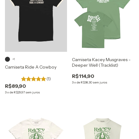
Camiseta Kacey Musgraves -
+1
Deeper Well (Tracklist)
Camiseta Ride A Cowboy
R$114,90
(1)
3
x
de
R$38,30
sem juros
R$89,90
3
x
de
R$29,97
sem juros