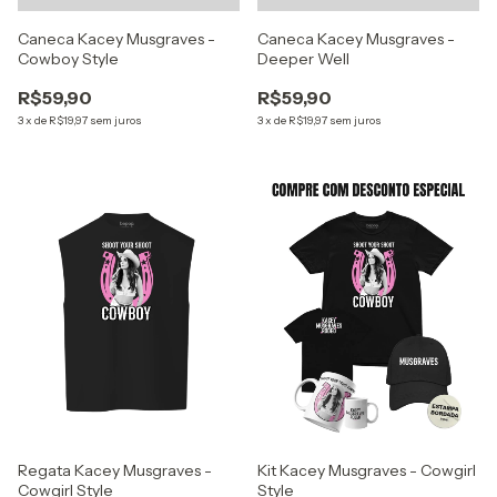
Caneca Kacey Musgraves -
Caneca Kacey Musgraves -
Cowboy Style
Deeper Well
R$59,90
R$59,90
3
x
de
R$19,97
sem juros
3
x
de
R$19,97
sem juros
Regata Kacey Musgraves -
Kit Kacey Musgraves - Cowgirl
Cowgirl Style
Style