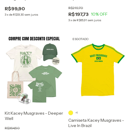
R$99,90
R$219,70
R$197,73
10
% OFF
3
x
de
R$33,30
sem juros
3
x
de
R$65,91
sem juros
ESGOTADO
Kit Kacey Musgraves - Deeper
+1
Well
Camiseta Kacey Musgraves -
Live In Brazil
R$364,50