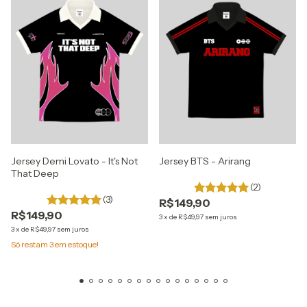
Jersey Demi Lovato - It's Not
Jersey BTS - Arirang
That Deep
(2)
(3)
R$149,90
R$149,90
3
x
de
R$49,97
sem juros
3
x
de
R$49,97
sem juros
Só restam
3
em estoque!