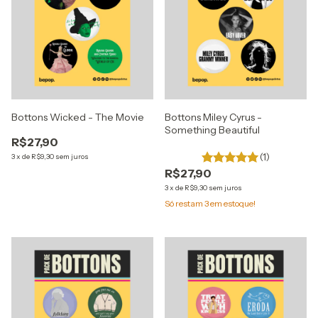
Bottons Wicked - The Movie
Bottons Miley Cyrus -
Something Beautiful
R$27,90
(1)
3
x
de
R$9,30
sem juros
R$27,90
3
x
de
R$9,30
sem juros
Só restam
3
em estoque!