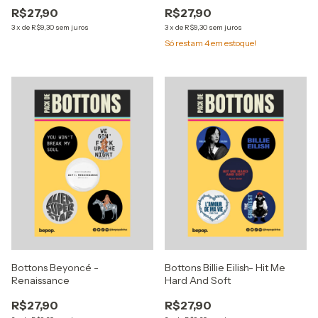
R$27,90
R$27,90
3
x
de
R$9,30
sem juros
3
x
de
R$9,30
sem juros
Só restam
4
em estoque!
Bottons Beyoncé -
Bottons Billie Eilish- Hit Me
Renaissance
Hard And Soft
R$27,90
R$27,90