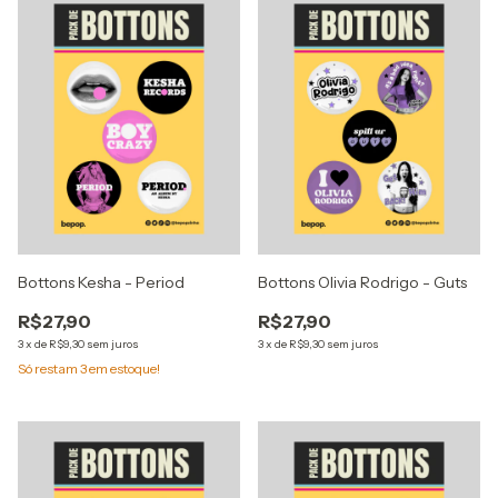
Bottons Kesha - Period
Bottons Olivia Rodrigo - Guts
R$27,90
R$27,90
3
x
de
R$9,30
sem juros
3
x
de
R$9,30
sem juros
Só restam
3
em estoque!