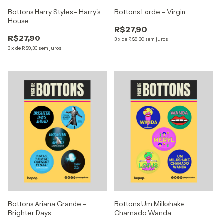
Bottons Harry Styles - Harry's
Bottons Lorde - Virgin
House
R$27,90
R$27,90
3
x
de
R$9,30
sem juros
3
x
de
R$9,30
sem juros
Bottons Ariana Grande -
Bottons Um Milkshake
Brighter Days
Chamado Wanda