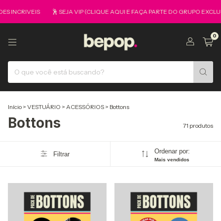
NCRIVEIS
🕺 SEJA VIP (CLIQUE AQUI E FAÇA PARTE DO GRUPO EXCLUSIVO
0
Início
>
VESTUÁRIO
>
ACESSÓRIOS
>
Bottons
Bottons
71 produtos
Ordenar por:
Filtrar
Mais vendidos