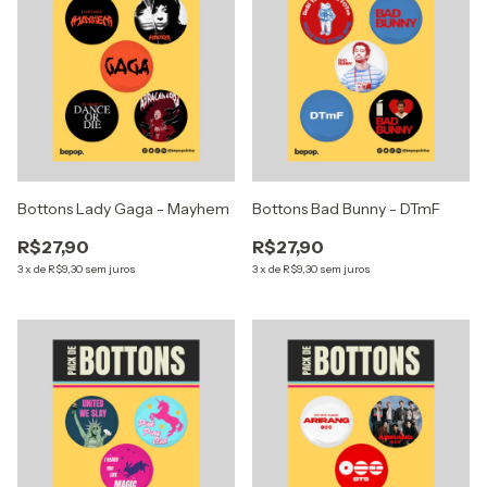
Bottons Lady Gaga - Mayhem
Bottons Bad Bunny - DTmF
R$27,90
R$27,90
3
x
de
R$9,30
sem juros
3
x
de
R$9,30
sem juros