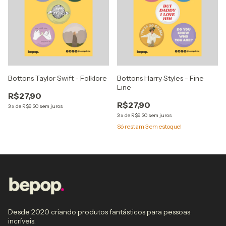
Bottons Taylor Swift - Folklore
Bottons Harry Styles - Fine
Line
R$27,90
R$27,90
3
x
de
R$9,30
sem juros
3
x
de
R$9,30
sem juros
Só restam
3
em estoque!
Desde 2020 criando produtos fantásticos para pessoas
incríveis.