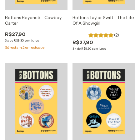
Bottons Beyoncé - Cowboy
Bottons Taylor Swift - The Life
Carter
Of A Showgirl
R$27,90
(2)
3
x
de
R$9,30
sem juros
R$27,90
Só restam
2
em estoque!
3
x
de
R$9,30
sem juros