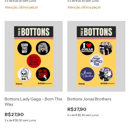
3
x
de
R$9,30
sem juros
3
x
de
R$9,30
sem juros
Atenção, última peça!
Atenção, última peça!
Bottons Lady Gaga - Born This
Bottons Jonas Brothers
Way
R$27,90
R$27,90
3
x
de
R$9,30
sem juros
3
x
de
R$9,30
sem juros