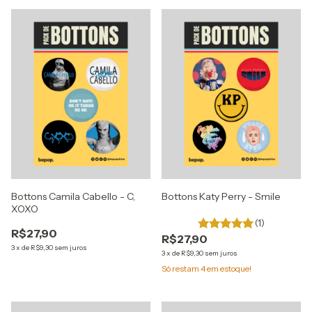
Bottons Camila Cabello - C,
Bottons Katy Perry - Smile
XOXO
(1)
R$27,90
R$27,90
3
x
de
R$9,30
sem juros
3
x
de
R$9,30
sem juros
Só restam
4
em estoque!