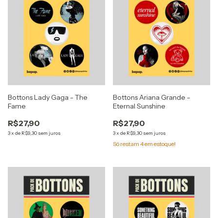
Bottons Lady Gaga - The
Bottons Ariana Grande -
Fame
Eternal Sunshine
R$27,90
R$27,90
3
x
de
R$9,30
sem juros
3
x
de
R$9,30
sem juros
Só restam
4
em estoque!