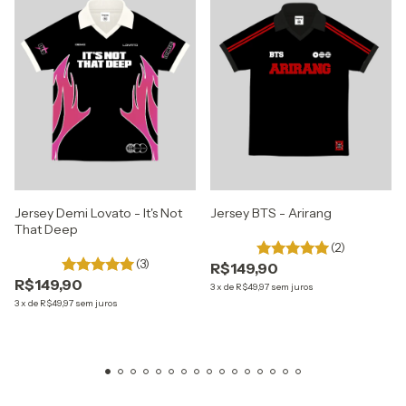
Jersey Demi Lovato - It's Not
Jersey BTS - Arirang
That Deep
(2)
(3)
R$149,90
R$149,90
3
x
de
R$49,97
sem juros
3
x
de
R$49,97
sem juros