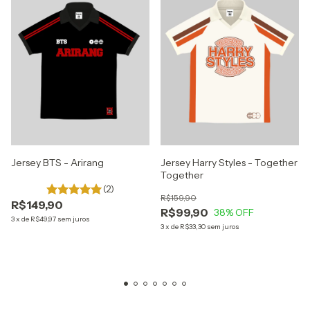
Jersey BTS - Arirang
Jersey Harry Styles - Together
Together
(2)
R$159,90
R$149,90
R$99,90
38
% OFF
3
x
de
R$49,97
sem juros
3
x
de
R$33,30
sem juros