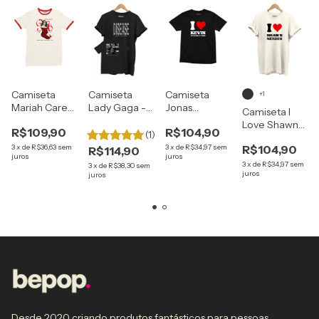
Camiseta
Camiseta
Camiseta
+1
Mariah Carey
Lady Gaga -
Jonas
Camiseta I
- Merry
Disease
Brothers - I
Love Shawn
R$109,90
R$104,90
Christmas II
Love Kevin
(1)
Mendes
You
3
x
de
R$36,63
sem
3
x
de
R$34,97
sem
R$104,90
R$114,90
juros
juros
3
x
de
R$34,97
sem
3
x
de
R$38,30
sem
juros
juros
Desde 2020 criando produtos fantásticos para pessoas