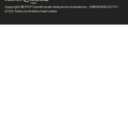
Copyright BEPOP Comércio de Vestuário e Acessórios - 63858743000117 -
2026. Todos os direitos reservados.