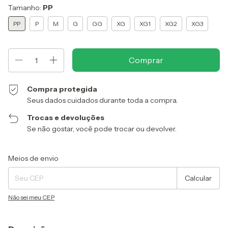
Tamanho:
PP
PP
P
M
G
GG
XG
XG1
XG2
XG3
Compra protegida
Seus dados cuidados durante toda a compra.
Trocas e devoluções
Se não gostar, você pode trocar ou devolver.
Entregas para o CEP:
Alterar CEP
Meios de envio
Calcular
Não sei meu CEP