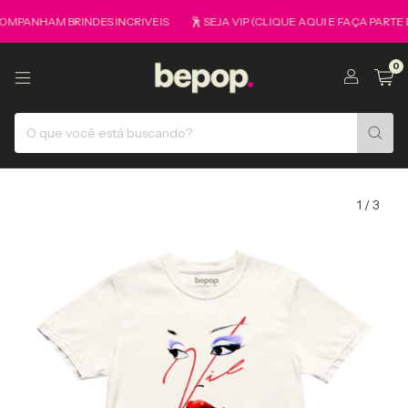
HAM BRINDES INCRIVEIS
🕺 SEJA VIP (CLIQUE AQUI E FAÇA PARTE DO G
0
1
/
3