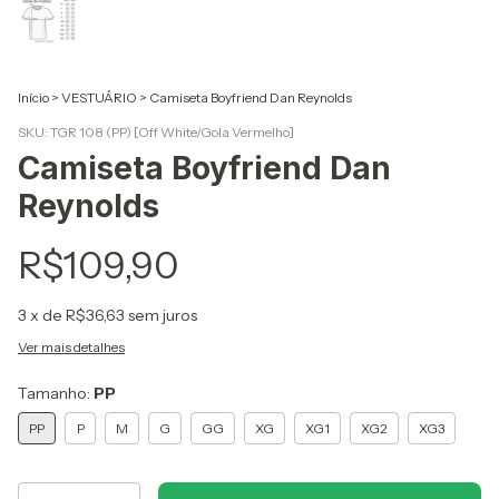
Início
>
VESTUÁRIO
>
Camiseta Boyfriend Dan Reynolds
SKU:
TGR 108 (PP) [Off White/Gola Vermelho]
Camiseta Boyfriend Dan
Reynolds
R$109,90
3
x de
R$36,63
sem juros
Ver mais detalhes
Tamanho:
PP
PP
P
M
G
GG
XG
XG1
XG2
XG3