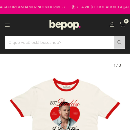
OMPANHAM BRINDES INCRIVEIS
🕺 SEJA VIP (CLIQUE AQUI E FAÇA PART
0
1
/
3