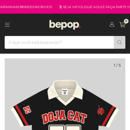
AM BRINDES INCRIVEIS
🕺 SEJA VIP (CLIQUE AQUI E FAÇA PARTE DO GR
0
1
/
5