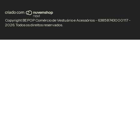
Copyright BEPOP Comércio de Vestuário e Acessórios - 63858743000117 -
2026. Todos os direitos reservados.