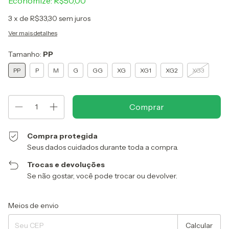
Economize:
R$50,00
3
x de
R$33,30
sem juros
Ver mais detalhes
Tamanho:
PP
PP
P
M
G
GG
XG
XG1
XG2
XG3
Compra protegida
Seus dados cuidados durante toda a compra.
Trocas e devoluções
Se não gostar, você pode trocar ou devolver.
Entregas para o CEP:
Alterar CEP
Meios de envio
Calcular