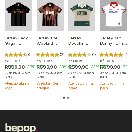
Jersey Lady
Jersey The
Jersey
Jersey Bad
Gaga -
Weeknd -
Doechii -
Bunny - DTmF
Mayhem
Hurry Up
Alligator Bites
Team
Tomorrrow
)
(2)
(2)
(1)
(7)
R$149,90
R$149,90
R$149,90
R$159,90
R$99,90
R$99,90
R$99,90
R$99,90
3
% OFF
33
% OFF
33
% OFF
33
% OFF
38
%
3
x
de
R$33,30
sem
3
x
de
R$33,30
sem
3
x
de
R$33,30
sem
3
x
de
R$33,30
sem
juros
juros
juros
juros
Atenção, última
Só restam
3
em
Atenção, última
Atenção, última
peça!
estoque!
peça!
peça!