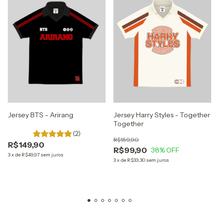
Jersey BTS - Arirang
Jersey Harry Styles - Together
Together
(2)
R$159,90
R$149,90
R$99,90
38
% OFF
3
x
de
R$49,97
sem juros
3
x
de
R$33,30
sem juros