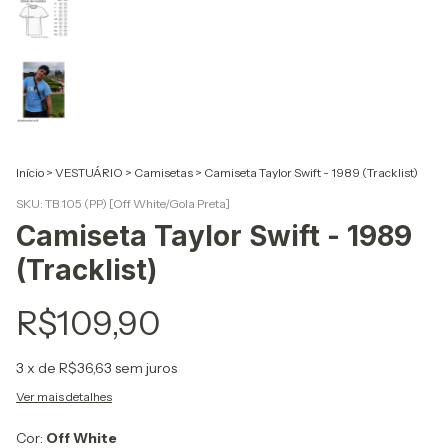
Início
>
VESTUÁRIO
>
Camisetas
>
Camiseta Taylor Swift - 1989 (Tracklist)
SKU:
TB 105 (PP) [Off White/Gola Preta]
Camiseta Taylor Swift - 1989
(Tracklist)
R$109,90
3
x de
R$36,63
sem juros
Ver mais detalhes
Cor:
Off White