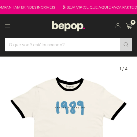
HAM BRINDES INCRIVEIS
🕺 SEJA VIP (CLIQUE AQUI E FAÇA PARTE DO 
0
1
/
4