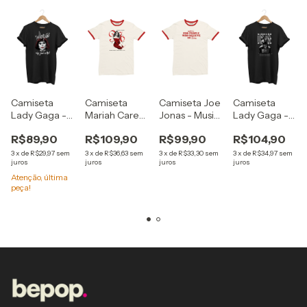
Camiseta
Camiseta
Camiseta Joe
Camiseta
Lady Gaga -
Mariah Carey
Jonas - Music
Lady Gaga -
Clown Smile
- Merry
For People
Sick Disease
R$89,90
R$109,90
R$99,90
R$104,90
Christmas II
Who Believe
You
In Love
3
x
de
R$29,97
sem
3
x
de
R$36,63
sem
3
x
de
R$33,30
sem
3
x
de
R$34,97
sem
)
juros
juros
juros
juros
Atenção, última
peça!