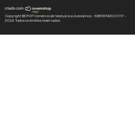
Copyright BEPOP Comércio de Vestuário e Acessórios - 63858743000117 -
2026. Todos os direitos reservados.