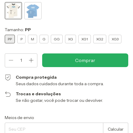
Tamanho:
PP
PP
P
M
G
GG
XG
XG1
XG2
XG3
Compra protegida
Seus dados cuidados durante toda a compra.
Trocas e devoluções
Se não gostar, você pode trocar ou devolver.
Entregas para o CEP:
Alterar CEP
Meios de envio
Calcular