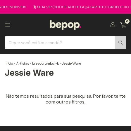
ES INCRIVEIS
🕺 SEJA VIP (CLIQUE AQUI E FAÇA PARTE DO GRUPO EXCLU
0
Início
>
Artistas
>
breadcrumbs.i-k
>
Jessie Ware
Jessie Ware
Não temos resultados para sua pesquisa. Por favor, tente
com outros filtros.