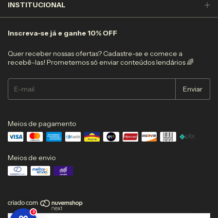
INSTITUCIONAL
Inscreva-se já e ganhe 10% OFF
Quer receber nossas ofertas? Cadastre-se e comece a
recebê-las! Prometemos só enviar conteúdos lendários 🌈
Meios de pagamento
Meios de envio
3
Copyright BEPOP Comércio de Vestuário e Acessórios - 63858743000117 -