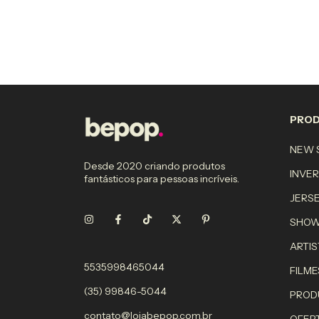
PRO
NEW S
Desde 2020 criando produtos
INVE
fantásticos para pessoas incríveis.
JERS
SHO
ARTIS
5535998465044
FILME
(35) 99846-5044
PROD
contato@lojabepop.com.br
OFER