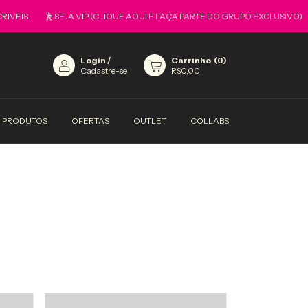
VEIS
🕺 SEJA VIP (CLIQUE AQUI E FAÇA PARTE DO GRUPO EXCLUSIVO)
Login
/
Carrinho
(
0
)
Cadastre-se
R$0,00
PRODUTOS
OFERTAS
OUTLET
COLLABS