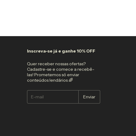
Atenção, última pe
Inscreva-se já e ganhe 10% OFF
Quer receber nossas ofertas?
Cadastre-se e comece a recebê-
las! Prometemos só enviar
conteúdos lendários 🌈