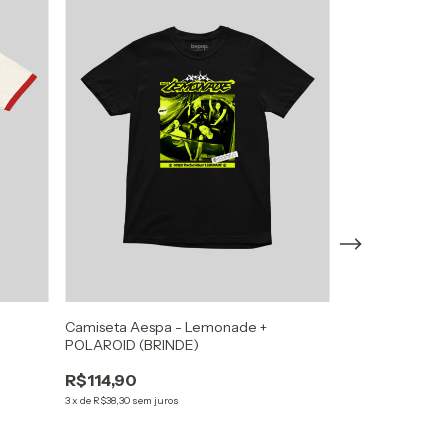
Camiseta Aespa - Lemonade +
Jersey Katseye
POLAROID (BRINDE)
R$114,90
R$149,90
3
x
de
R$38,30
sem juros
R$99,90
33
%
3
x
de
R$33,30
sem ju