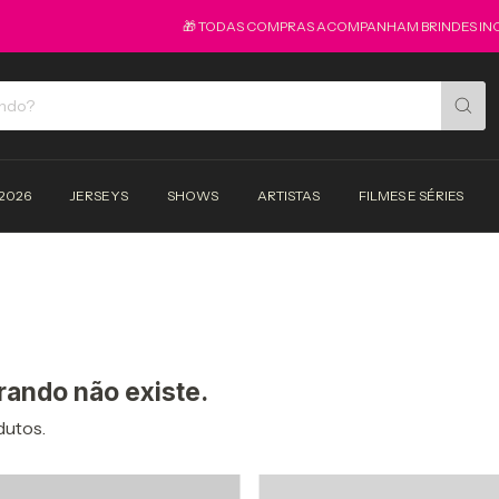
🎁 TODAS COMPRAS ACOMPANHAM BRINDES INCRI
2026
JERSEYS
SHOWS
ARTISTAS
FILMES E SÉRIES
rando não existe.
dutos.