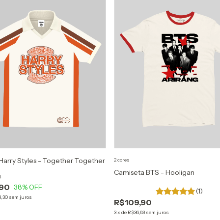
Harry Styles - Together Together
2 cores
Camiseta BTS - Hooligan
0
,90
38
% OFF
(1)
3,30
sem juros
R$109,90
3
x
de
R$36,63
sem juros