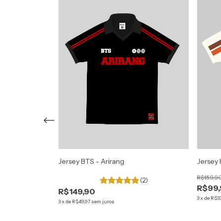
rry Up
Jersey BTS - Arirang
Jersey 
R$159,9
(2)
R$99
(2)
R$149,90
3
x
de
R$3
3
x
de
R$49,97
sem juros