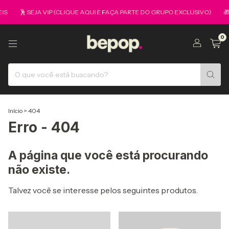
IS
🕺 SEJA VIP (CLIQUE AQUI E FAÇA PARTE DO GRUPO EXCLUSIVO)
🎁
0
Início
>
404
Erro - 404
A página que você está procurando
não existe.
Talvez você se interesse pelos seguintes produtos.