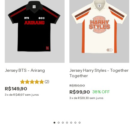
Jersey BTS - Arirang
Jersey Harry Styles - Together
Together
(2)
R$159,90
R$149,90
R$99,90
38
% OFF
3
x
de
R$49,97
sem juros
3
x
de
R$33,30
sem juros