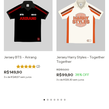
Jersey BTS - Arirang
Jersey Harry Styles - Together
Together
(2)
R$159,90
R$149,90
R$99,90
38
% OFF
3
x
de
R$49,97
sem juros
3
x
de
R$33,30
sem juros