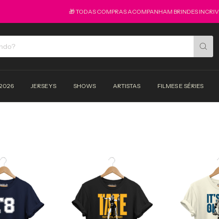
🎁 TODAS COMPRAS ACOMPANHAM BRINDES INCRIVEI
2026
JERSEYS
SHOWS
ARTISTAS
FILMES E SÉRIES