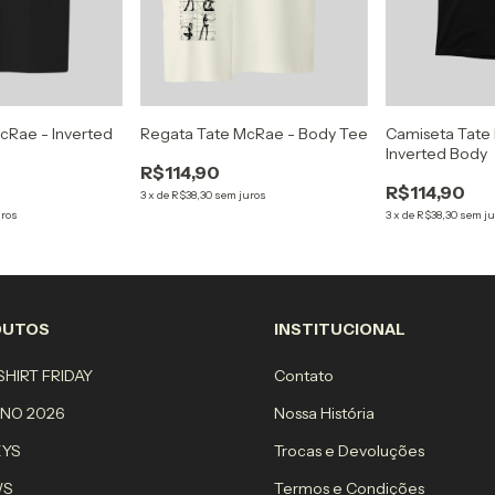
cRae - Inverted
Regata Tate McRae - Body Tee
Camiseta Tate
Inverted Body
R$114,90
R$114,90
3
x
de
R$38,30
sem juros
uros
3
x
de
R$38,30
sem ju
DUTOS
INSTITUCIONAL
HIRT FRIDAY
Contato
RNO 2026
Nossa História
EYS
Trocas e Devoluções
WS
Termos e Condições