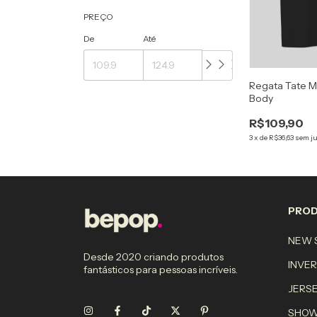
PREÇO
De
Até
Regata Tate M
Body
R$109,90
3
x
de
R$36,63
sem j
PRO
NEW S
Desde 2020 criando produtos
INVE
fantásticos para pessoas incríveis.
JERS
SHO