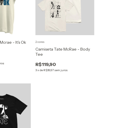
crae - It's Ok
2 cores
Camiseta Tate McRae - Body
Tee
ros
R$119,90
3
x
de
R$39,97
sem juros