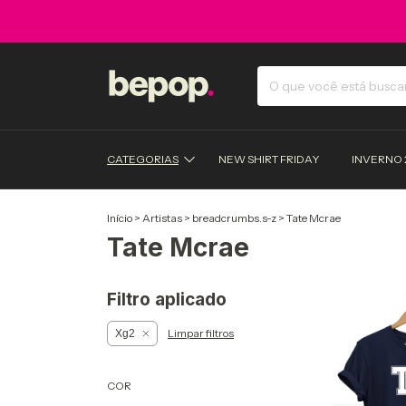
CATEGORIAS
NEW SHIRT FRIDAY
INVERNO 
Início
>
Artistas
>
breadcrumbs.s-z
>
Tate Mcrae
Tate Mcrae
Filtro aplicado
Limpar filtros
Xg2
COR