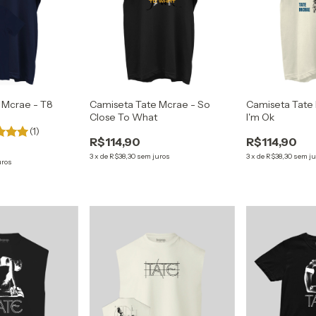
 Mcrae - T8
Camiseta Tate Mcrae - So
Camiseta Tate M
Close To What
I'm Ok
(1)
R$114,90
R$114,90
3
x
de
R$38,30
sem juros
3
x
de
R$38,30
sem ju
uros