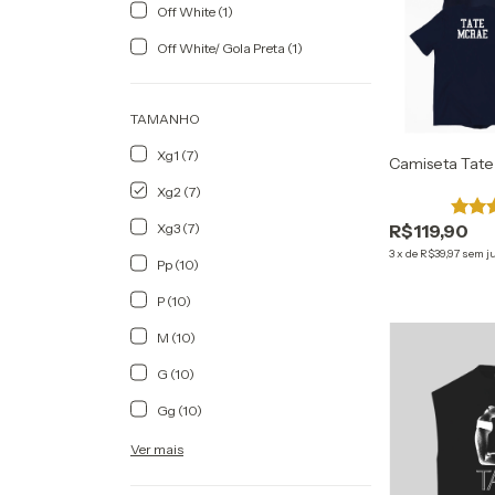
Off White (1)
Off White/ Gola Preta (1)
TAMANHO
Xg1 (7)
Camiseta Tate
Xg2 (7)
R$119,90
Xg3 (7)
3
x
de
R$39,97
sem j
Pp (10)
P (10)
M (10)
G (10)
Gg (10)
Ver mais