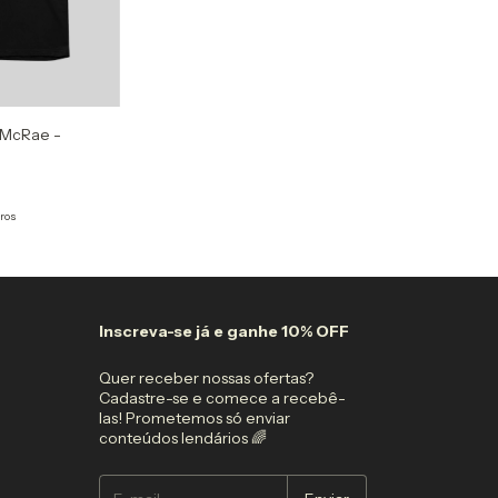
 McRae -
ros
Inscreva-se já e ganhe 10% OFF
Quer receber nossas ofertas?
Cadastre-se e comece a recebê-
las! Prometemos só enviar
conteúdos lendários 🌈