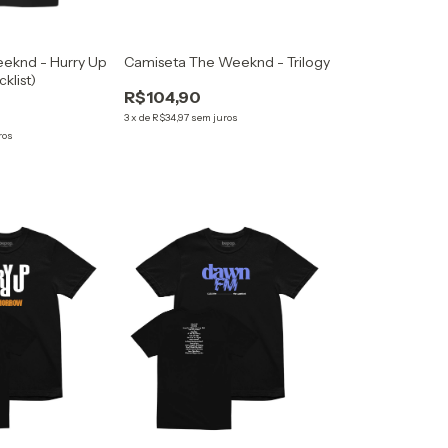
eknd - Hurry Up
Camiseta The Weeknd - Trilogy
klist)
R$104,90
3
x
de
R$34,97
sem juros
ros