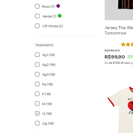
Roxo (1)
Verde (1)
Off White (2)
Jersey The We
Tomorrrow
TAMANHO
R$149,90
Xg1 (18)
R$99,90
33
3
x
de
R$33,30
sem j
Xg2 (18)
Xg3 (18)
Pp (18)
P (18)
M (18)
G (18)
Gg (18)