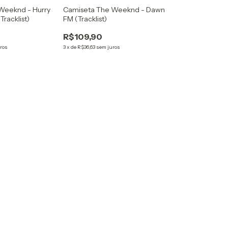
Weeknd - Hurry
Camiseta The Weeknd - Dawn
racklist)
FM (Tracklist)
R$109,90
ros
3
x
de
R$36,63
sem juros