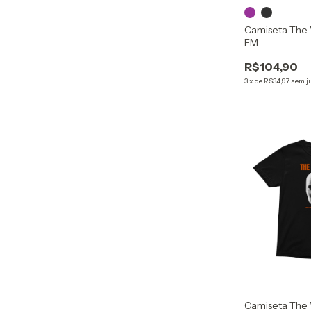
Camiseta The
FM
R$104,90
3
x
de
R$34,97
sem j
Camiseta The