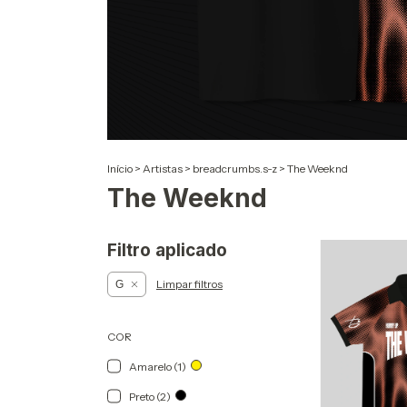
Início
>
Artistas
>
breadcrumbs.s-z
>
The Weeknd
The Weeknd
Filtro aplicado
Limpar filtros
G
COR
Amarelo (1)
Preto (2)