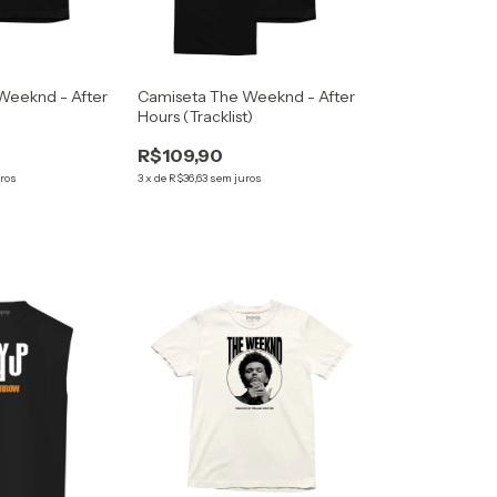
Weeknd - After
Camiseta The Weeknd - After
Hours (Tracklist)
R$109,90
ros
3
x
de
R$36,63
sem juros