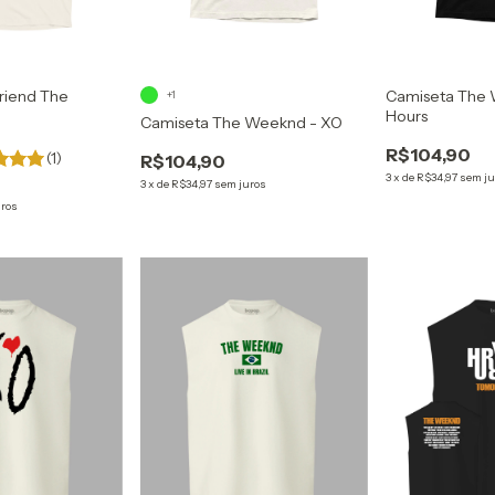
riend The
Camiseta The 
+1
Hours
Camiseta The Weeknd - XO
R$104,90
(1)
R$104,90
3
x
de
R$34,97
sem ju
3
x
de
R$34,97
sem juros
uros