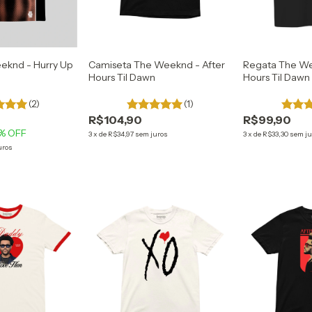
eknd - Hurry Up
Camiseta The Weeknd - After
Regata The We
Hours Til Dawn
Hours Til Dawn
(2)
(1)
R$104,90
R$99,90
% OFF
3
x
de
R$34,97
sem juros
3
x
de
R$33,30
sem ju
uros