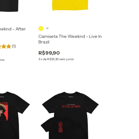
eknd - After
+1
Camiseta The Weeknd - Live In
Brazil
(1)
R$99,90
3
x
de
R$33,30
sem juros
ros