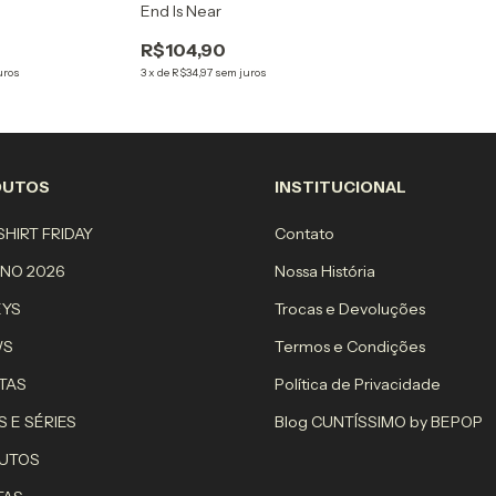
End Is Near
R$104,90
uros
3
x
de
R$34,97
sem juros
DUTOS
INSTITUCIONAL
HIRT FRIDAY
Contato
RNO 2026
Nossa História
EYS
Trocas e Devoluções
WS
Termos e Condições
TAS
Política de Privacidade
S E SÉRIES
Blog CUNTÍSSIMO by BEPOP
UTOS