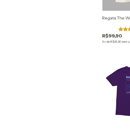
Regata The W
R$99,90
3
x
de
R$33,30
sem j