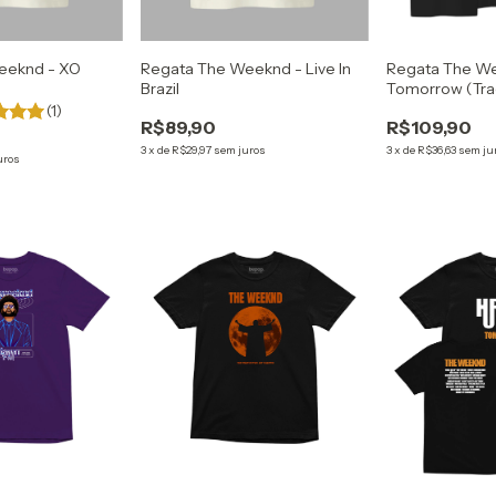
eeknd - XO
Regata The Weeknd - Live In
Regata The We
Brazil
Tomorrow (Trac
(1)
R$89,90
R$109,90
3
x
de
R$29,97
sem juros
3
x
de
R$36,63
sem ju
uros