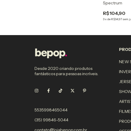
Spectrum
R$104,90
3
x
de
R$34,97
sem j
PRO
NEW S
Desde 2020 criando produtos
INVE
fantásticos para pessoas incríveis.
JERS
SHO
ARTIS
5535998465044
FILME
(35) 99846-5044
PROD
contato@lojabepop.com.br