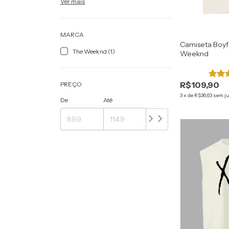
Ver mais
MARCA
Camiseta Boyf
The Weeknd (1)
Weeknd
R$109,90
PREÇO
3
x
de
R$36,63
sem j
De
Até