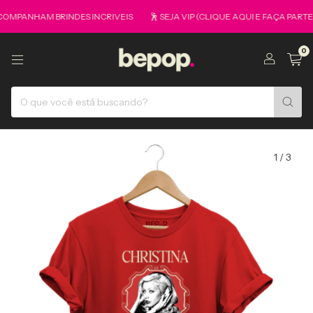
HAM BRINDES INCRIVEIS
🕺 SEJA VIP (CLIQUE AQUI E FAÇA PARTE DO 
0
1
/
3