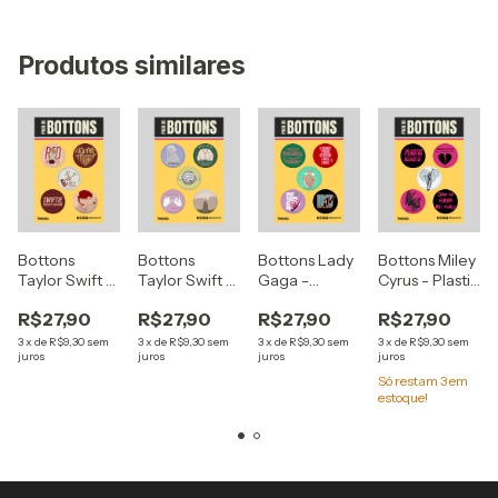
Produtos similares
Bottons
Bottons
Bottons Lady
Bottons Miley
Taylor Swift -
Taylor Swift -
Gaga -
Cyrus - Plastic
Red
Folklore
Chromatica
Hearts
R$27,90
R$27,90
R$27,90
R$27,90
3
x
de
R$9,30
sem
3
x
de
R$9,30
sem
3
x
de
R$9,30
sem
3
x
de
R$9,30
sem
juros
juros
juros
juros
Só restam
3
em
estoque!