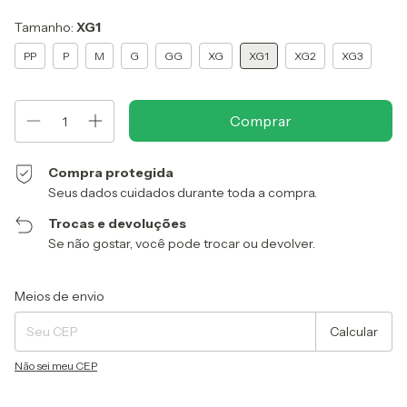
Tamanho:
XG1
PP
P
M
G
GG
XG
XG1
XG2
XG3
Compra protegida
Seus dados cuidados durante toda a compra.
Trocas e devoluções
Se não gostar, você pode trocar ou devolver.
Entregas para o CEP:
Alterar CEP
Meios de envio
Calcular
Não sei meu CEP