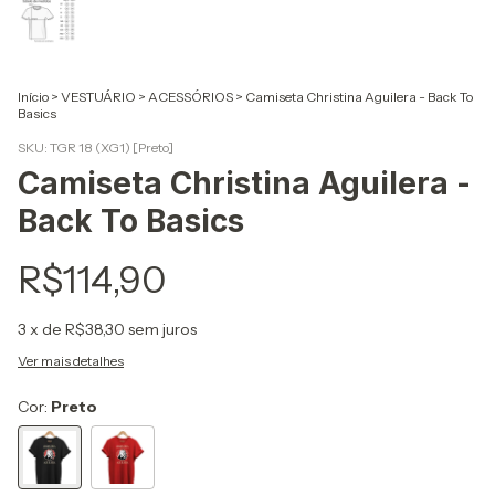
Início
>
VESTUÁRIO
>
ACESSÓRIOS
>
Camiseta Christina Aguilera - Back To
Basics
SKU:
TGR 18 (XG1) [Preto]
Camiseta Christina Aguilera -
Back To Basics
R$114,90
3
x de
R$38,30
sem juros
Ver mais detalhes
Cor:
Preto