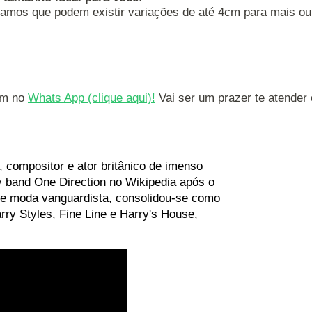
amos que podem existir variações de até 4cm para mais o
m no 
Whats App 
(clique aqui)
!
 Vai ser um prazer te atender
 compositor e ator britânico de imenso
 band One Direction no Wikipedia após o
o e moda vanguardista, consolidou-se como
ry Styles, Fine Line e Harry's House,