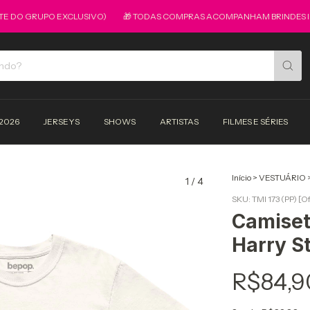
DO GRUPO EXCLUSIVO)
🎁 TODAS COMPRAS ACOMPANHAM BRINDES INCRI
2026
JERSEYS
SHOWS
ARTISTAS
FILMES E SÉRIES
Início
>
VESTUÁRIO
1
/
4
SKU:
TMI 173 (PP) [O
Camiseta
Harry S
R$84,9