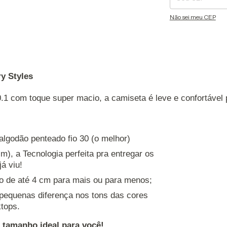
Não sei meu CEP
y Styles
.1 com toque super macio, a camiseta é leve e confortável
algodão penteado fio 30 (o melhor)
m), a Tecnologia perfeita pra entregar os
á viu!
o de até 4 cm para mais ou para menos;
 pequenas diferença nos tons das cores
tops.
o tamanho ideal para você!