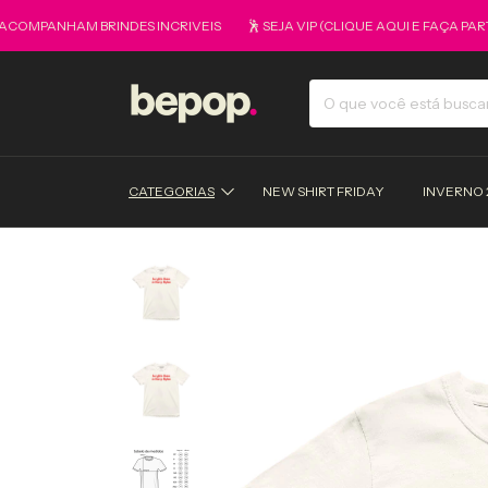
PANHAM BRINDES INCRIVEIS
🕺 SEJA VIP (CLIQUE AQUI E FAÇA PARTE 
CATEGORIAS
NEW SHIRT FRIDAY
INVERNO 