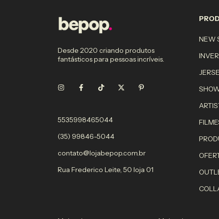
PRO
NEW S
Desde 2020 criando produtos
INVE
fantásticos para pessoas incríveis.
JERS
SHO
ARTIS
5535998465044
FILME
(35) 99846-5044
PROD
contato@lojabepop.com.br
OFER
Rua Frederico Leite, 50 loja 01
OUTL
COLL