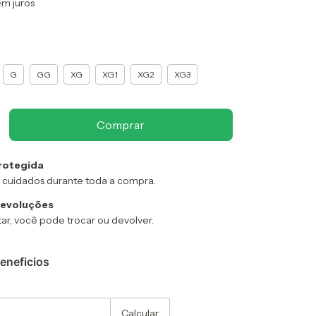
em juros
G
GG
XG
XG1
XG2
XG3
rotegida
 cuidados durante toda a compra.
devoluções
ar, você pode trocar ou devolver.
eneficios
:
Alterar CEP
Calcular