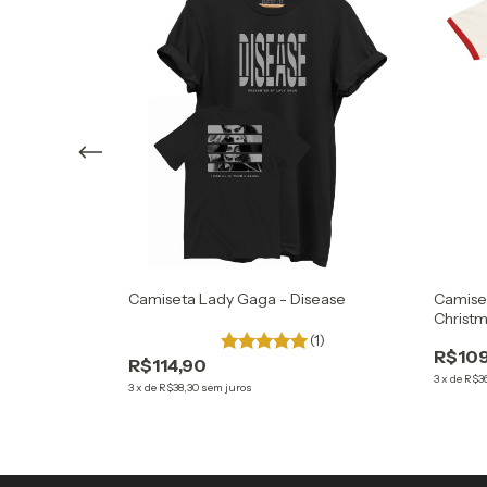
sic For People
Camiseta Lady Gaga - Disease
Camiset
Christm
(1)
R$109
R$114,90
3
x
de
R$36
3
x
de
R$38,30
sem juros