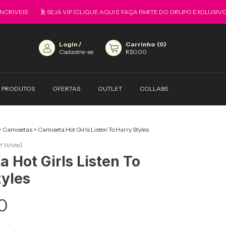
VEIS
🕺 SEJA VIP (CLIQUE AQUI E FAÇA PARTE DO GRUPO EXCLUSIVO)
Login
/
Carrinho
(
0
)
Cadastre-se
R$0,00
PRODUTOS
OFERTAS
OUTLET
COLLABS
>
Camisetas
>
Camiseta Hot Girls Listen To Harry Styles
ff White]
 Hot Girls Listen To
tyles
0