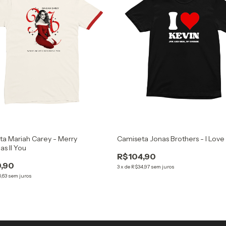
a Mariah Carey - Merry
Camiseta Jonas Brothers - I Love
as II You
R$104,90
,90
3
x
de
R$34,97
sem juros
,63
sem juros