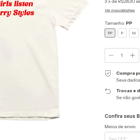
3
x de
R$28,30
s
Ver mais detalhes
Tamanho:
PP
PP
P
M
Compra p
Seus dados
Trocas e 
Se não gost
Confira seus B
Entregas para o CEP
Meios de envio