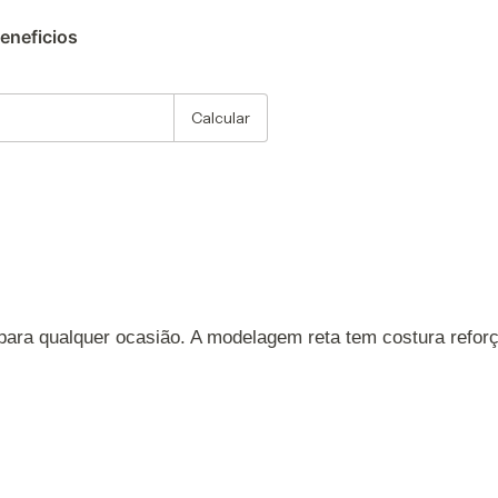
eneficios
:
Alterar CEP
Calcular
 para qualquer ocasião. A modelagem reta tem costura refo