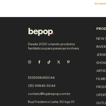
Só rest
PRO
NEW S
Desde 2020 criando produtos
INVE
fantásticos para pessoas incríveis.
JERS
SHO
ARTIS
5535998465044
FILME
(35) 99846-5044
PROD
contato@lojabepop.com.br
OFER
Rua Frederico Leite, 50 loja 01
OUTL