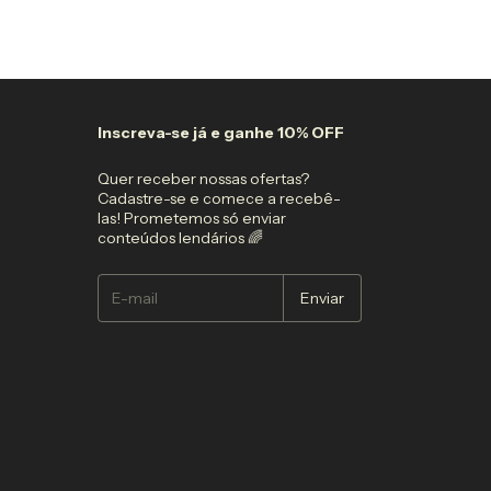
3
x
de
R$9,30
sem jur
Só restam
3
em est
Inscreva-se já e ganhe 10% OFF
Quer receber nossas ofertas?
Cadastre-se e comece a recebê-
las! Prometemos só enviar
conteúdos lendários 🌈