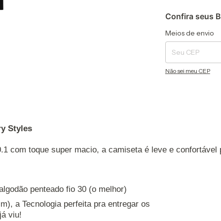
Confira seus B
Entregas para o CEP
Meios de envio
Não sei meu CEP
y Styles
.1 com toque super macio, a camiseta é leve e confortável
algodão penteado fio 30 (o melhor)
m), a Tecnologia perfeita pra entregar os
á viu!