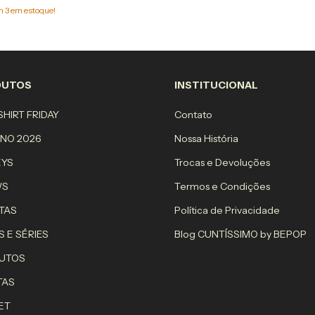
am
3
em estoque!
DUTOS
INSTITUCIONAL
HIRT FRIDAY
Contato
RNO 2026
Nossa História
EYS
Trocas e Devoluções
WS
Termos e Condições
TAS
Política de Privacidade
S E SÉRIES
Blog CUNTÍSSIMO by BEPOP
UTOS
TAS
ET