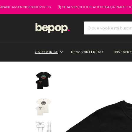
M BRINDES INCRIVEIS
🕺 SEJA VIP (CLIQUE AQUI E FAÇA PARTE DO GR
CATEGORIAS
NEW SHIRT FRIDAY
INVERNO 