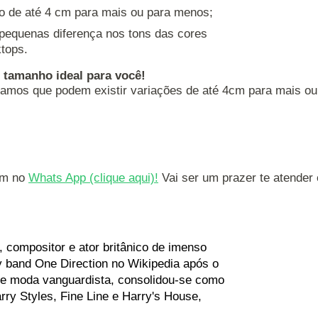
o de até 4 cm para mais ou para menos;
 pequenas diferença nos tons das cores
tops.
o tamanho ideal para você!
amos que podem existir variações de até 4cm para mais o
m no 
Whats App 
(clique aqui)
!
 Vai ser um prazer te atender
 compositor e ator britânico de imenso
 band One Direction no Wikipedia após o
o e moda vanguardista, consolidou-se como
ry Styles, Fine Line e Harry's House,