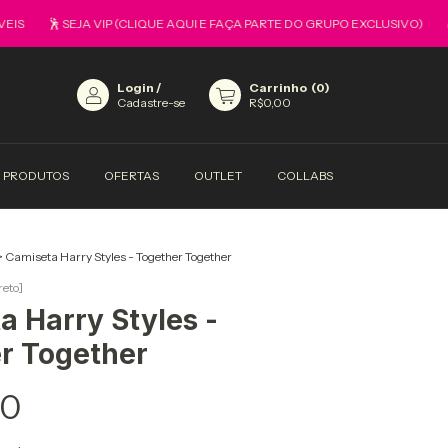
🕺 SEJA VIP (CLIQUE AQUI E FAÇA PARTE DO GRUPO EXCLUSIVO)
🎁 TO
Login
/
Carrinho
(
0
)
Cadastre-se
R$0,00
PRODUTOS
OFERTAS
OUTLET
COLLABS
>
Camiseta Harry Styles - Together Together
reto]
a Harry Styles -
r Together
90