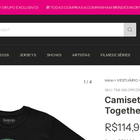
UPO EXCLUSIVO)
🎁 TODAS COMPRAS ACOMPANHAM BRINDES INCRIVEIS
2026
JERSEYS
SHOWS
ARTISTAS
FILMES E SÉRIES
Início
>
VESTUÁRIO
1
/
4
SKU:
TMI 169 (PP) [P
Camiset
Togethe
R$114,