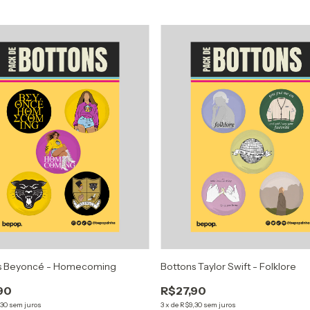
s Beyoncé - Homecoming
Bottons Taylor Swift - Folklore
90
R$27,90
,30
sem juros
3
x
de
R$9,30
sem juros