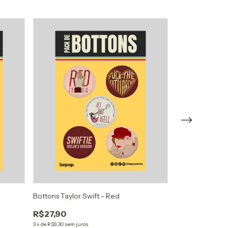
Bottons Taylor Swift - Red
Bottons Britney
Britney
R$27,90
R$27,90
3
x
de
R$9,30
sem juros