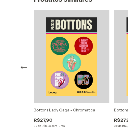
 Thank U, Next
Bottons Lady Gaga - Chromatica
Botton
R$27,90
R$27,
3
x
de
R$9,30
sem juros
3
x
de
R$9