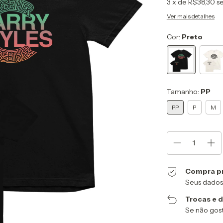
3
x de
R$38,30
s
Ver mais detalhes
Cor:
Preto
Tamanho:
PP
PP
P
M
Compra p
Seus dados
Trocas e 
Se não gost