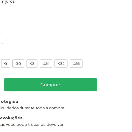
em juros
G
GG
XG
XG1
XG2
XG3
rotegida
 cuidados durante toda a compra.
devoluções
ar, você pode trocar ou devolver.