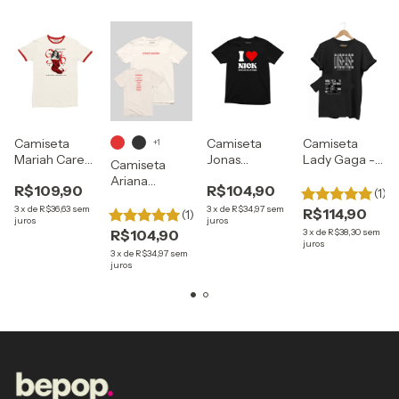
Camiseta
Camiseta
Camiseta
+1
Mariah Carey
Jonas
Lady Gaga -
Camiseta
- Merry
Brothers - I
Disease
Ariana
R$109,90
R$104,90
Christmas II
Love Nick
(1)
Grande -
You
3
x
de
R$36,63
sem
3
x
de
R$34,97
sem
Eternal
R$114,90
(1)
juros
juros
Sunshine
R$104,90
3
x
de
R$38,30
sem
(Tracklist)
juros
3
x
de
R$34,97
sem
juros