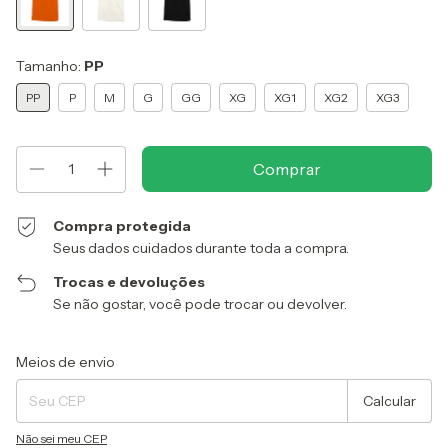
Tamanho:
PP
PP
P
M
G
GG
XG
XG1
XG2
XG3
Compra protegida
Seus dados cuidados durante toda a compra.
Trocas e devoluções
Se não gostar, você pode trocar ou devolver.
Entregas para o CEP:
Alterar CEP
Meios de envio
Calcular
Não sei meu CEP