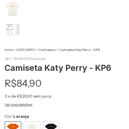
Início
>
VESTUÁRIO
>
Camisetas
>
Camiseta Katy Perry - KP6
SKU:
TB 163 (PP) [Laranja]
Camiseta Katy Perry - KP6
R$84,90
3
x de
R$28,30
sem juros
Ver mais detalhes
Cor:
Laranja