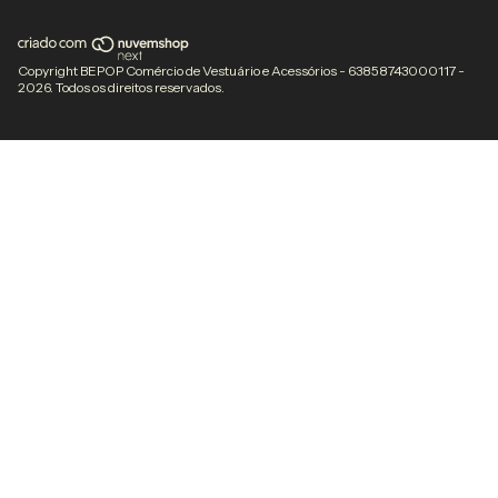
Copyright BEPOP Comércio de Vestuário e Acessórios - 63858743000117 -
2026. Todos os direitos reservados.