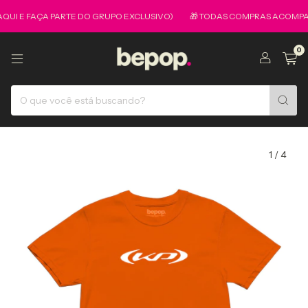
I E FAÇA PARTE DO GRUPO EXCLUSIVO)
🎁 TODAS COMPRAS ACOMPANHAM 
0
1
/
4