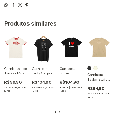
Produtos similares
Camiseta Joe
Camiseta
Camiseta
+1
Jonas - Music
Lady Gaga -
Jonas
Camiseta
For People
Sick Disease
Brothers - I
Taylor Swift -
R$99,90
R$104,90
R$104,90
Who Believe
Love Kevin
Crying Art
In Love
3
x
de
R$33,30
sem
3
x
de
R$34,97
sem
3
x
de
R$34,97
sem
R$84,90
)
juros
juros
juros
3
x
de
R$28,30
sem
juros