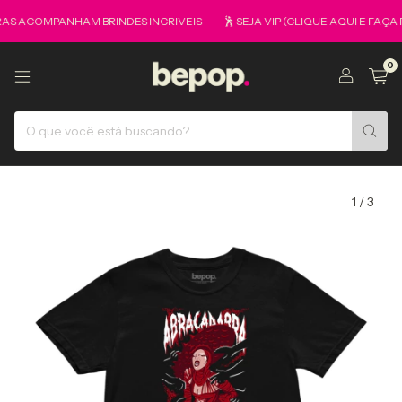
OMPANHAM BRINDES INCRIVEIS
🕺 SEJA VIP (CLIQUE AQUI E FAÇA PART
0
1
/
3