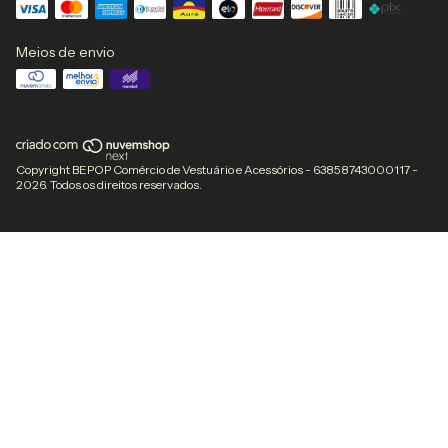
Meios de envio
Copyright BEPOP Comércio de Vestuário e Acessórios - 63858743000117 -
2026. Todos os direitos reservados.