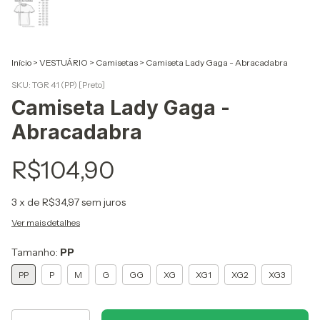
Início
>
VESTUÁRIO
>
Camisetas
>
Camiseta Lady Gaga - Abracadabra
SKU:
TGR 41 (PP) [Preto]
Camiseta Lady Gaga -
Abracadabra
R$104,90
3
x de
R$34,97
sem juros
Ver mais detalhes
Tamanho:
PP
PP
P
M
G
GG
XG
XG1
XG2
XG3