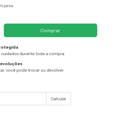
m juros
rotegida
 cuidados durante toda a compra.
devoluções
ar, você pode trocar ou devolver.
:
Alterar CEP
Calcular