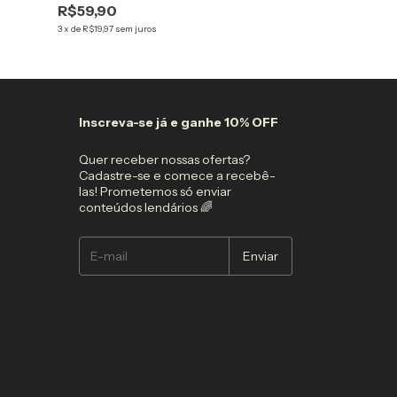
R$59,90
R$59,90
3
x
de
R$19,97
sem juros
3
x
de
R$19,97
sem jur
Inscreva-se já e ganhe 10% OFF
Quer receber nossas ofertas?
Cadastre-se e comece a recebê-
las! Prometemos só enviar
conteúdos lendários 🌈