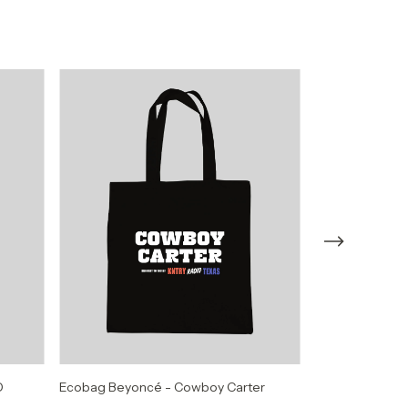
O
Ecobag Beyoncé - Cowboy Carter
Ecobag Lady Ga