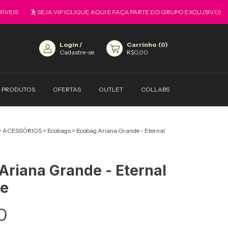
🕺 SEJA VIP (CLIQUE AQUI E FAÇA PARTE DO GRUPO EXCLUSIVO)
🎁 
Login
/
Carrinho
(
0
)
Cadastre-se
R$0,00
PRODUTOS
OFERTAS
OUTLET
COLLABS
>
ACESSÓRIOS
>
Ecobags
>
Ecobag Ariana Grande - Eternal
Ariana Grande - Eternal
ne
0