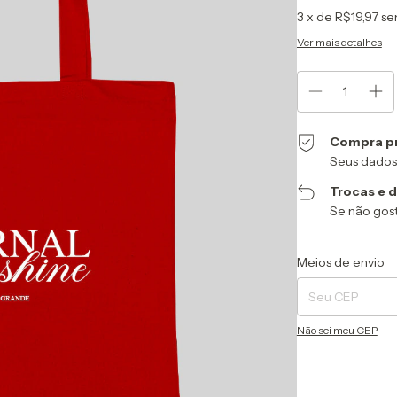
3
x de
R$19,97
se
Ver mais detalhes
Compra p
Seus dados
Trocas e 
Se não gost
Entregas para o CEP
Meios de envio
Não sei meu CEP