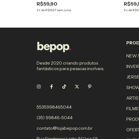
R$59,90
R$59,
3
x
de
R$19,97
sem juros
3
x
de
R$19
PRO
NEW S
Desde 2020 criando produtos
INVE
fantásticos para pessoas incríveis.
JERS
SHO
ARTIS
5535998465044
FILME
(35) 99846-5044
PROD
contato@lojabepop.com.br
OFER
Rua Frederico Leite, 50 loja 01