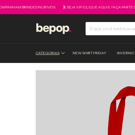
HAM BRINDES INCRIVEIS
🕺 SEJA VIP (CLIQUE AQUI E FAÇA PARTE DO 
CATEGORIAS
NEW SHIRT FRIDAY
INVERNO 