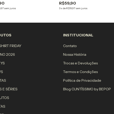
90
R$59,90
,97
sem juros
3
x
de
R$19,97
sem juros
DUTOS
INSTITUCIONAL
HIRT FRIDAY
Contato
RNO 2026
Nossa História
EYS
Trocas e Devoluções
WS
Termos e Condições
TAS
Política de Privacidade
S E SÉRIES
Blog CUNTÍSSIMO by BEPOP
UTOS
TAS