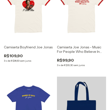
Camiseta Boyfriend Joe Jonas
Camiseta Joe Jonas - Music
For People Who Believe In
R$109,90
Love
R$99,90
3
x
de
R$36,63
sem juros
3
x
de
R$33,30
sem juros