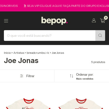
INCRIVEIS
🕺 SEJA VIP (CLIQUE AQUI E FAÇA PARTE DO GRUPO EXCLUSI
0
Início
>
Artistas
>
breadcrumbs.i-k
>
Joe Jonas
Joe Jonas
5 produtos
Ordenar por:
Filtrar
Mais vendidos