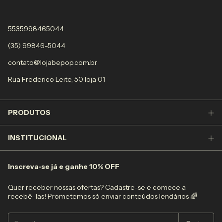
5535998465044
(35) 99846-5044
contato@lojabepop.com.br
Rua Frederico Leite, 50 loja 01
PRODUTOS
INSTITUCIONAL
Inscreva-se já e ganhe 10% OFF
Quer receber nossas ofertas? Cadastre-se e comece a
recebê-las! Prometemos só enviar conteúdos lendários 🌈