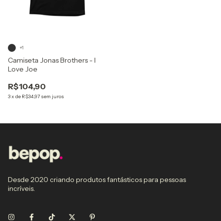
+1
Camiseta Jonas Brothers - I
Love Joe
R$104,90
3
x
de
R$34,97
sem juros
Desde 2020 criando produtos fantásticos para pessoas
incríveis.