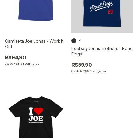
Camiseta Joe Jonas - Work It
+1
Out
Ecobag Jonas Brothers - Road
Dogs
R$94,90
3
x
de
R$31,63
sem juros
R$59,90
3
x
de
R$19,97
sem juros