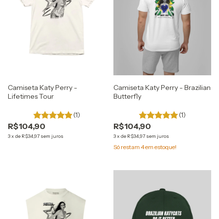
Camiseta Katy Perry -
Camiseta Katy Perry - Brazilian
Lifetimes Tour
Butterfly
(1)
(1)
R$104,90
R$104,90
3
x
de
R$34,97
sem juros
3
x
de
R$34,97
sem juros
Só restam
4
em estoque!