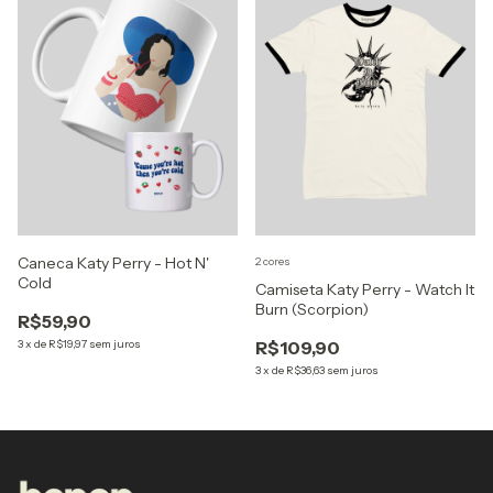
Caneca Katy Perry - Hot N'
2 cores
Cold
Camiseta Katy Perry - Watch It
Burn (Scorpion)
R$59,90
3
x
de
R$19,97
sem juros
R$109,90
3
x
de
R$36,63
sem juros