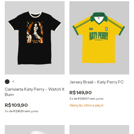
Jersey Brasil - Katy Perry FC
+1
Camiseta Katy Perry - Watch It
R$149,90
Burn
3
x
de
R$49,97
sem juros
R$109,90
Atenção, última peça!
3
x
de
R$36,63
sem juros