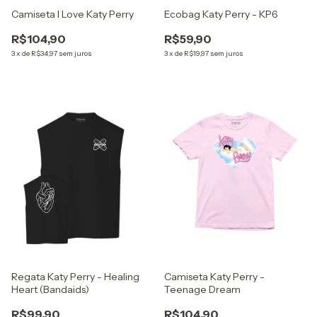
Camiseta I Love Katy Perry
Ecobag Katy Perry - KP6
R$104,90
R$59,90
3
x
de
R$34,97
sem juros
3
x
de
R$19,97
sem juros
Regata Katy Perry - Healing
Camiseta Katy Perry -
Heart (Bandaids)
Teenage Dream
R$99,90
R$104,90