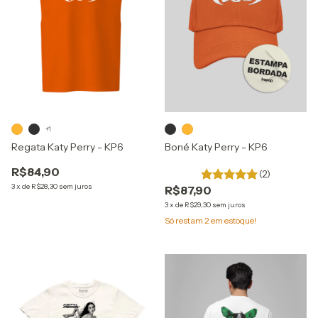
+1
Regata Katy Perry - KP6
Boné Katy Perry - KP6
R$84,90
(2)
3
x
de
R$28,30
sem juros
R$87,90
3
x
de
R$29,30
sem juros
Só restam
2
em estoque!