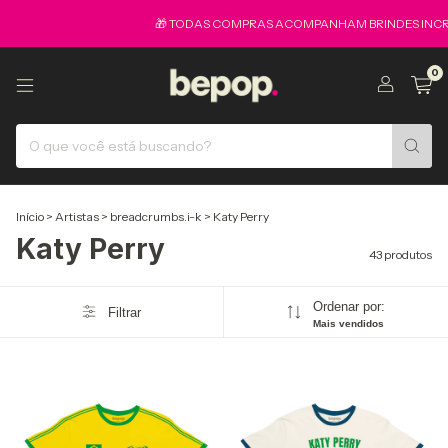
🎁 TODAS COMPRAS ACOMPANHAM BRINDES INCRIVE
0
Início
>
Artistas
>
breadcrumbs.i-k
>
Katy Perry
Katy Perry
43 produtos
Ordenar por:
Filtrar
Mais vendidos