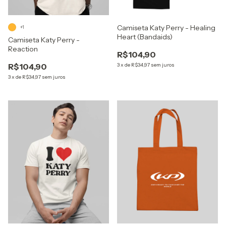
Camiseta Katy Perry - Healing
+1
Heart (Bandaids)
Camiseta Katy Perry -
Reaction
R$104,90
R$104,90
3
x
de
R$34,97
sem juros
3
x
de
R$34,97
sem juros