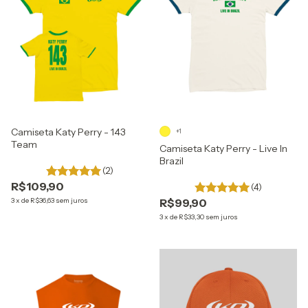
Camiseta Katy Perry - 143
+1
Team
Camiseta Katy Perry - Live In
Brazil
(2)
R$109,90
(4)
3
x
de
R$36,63
sem juros
R$99,90
3
x
de
R$33,30
sem juros