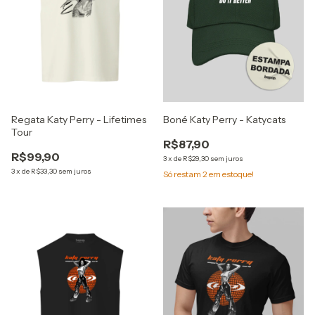
Regata Katy Perry - Lifetimes
Boné Katy Perry - Katycats
Tour
R$87,90
R$99,90
3
x
de
R$29,30
sem juros
3
x
de
R$33,30
sem juros
Só restam
2
em estoque!