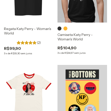
Regata Katy Perry - Woman's
World
Camiseta Katy Perry -
Woman's World
(2)
R$104,90
R$99,90
3
x
de
R$34,97
sem juros
3
x
de
R$33,30
sem juros