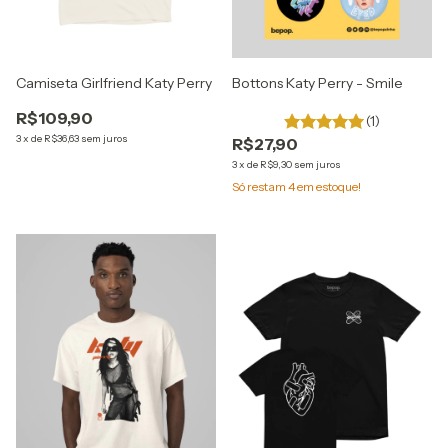
Camiseta Girlfriend Katy Perry
Bottons Katy Perry - Smile
R$109,90
(1)
3
x
de
R$36,63
sem juros
R$27,90
3
x
de
R$9,30
sem juros
Só restam
4
em estoque!