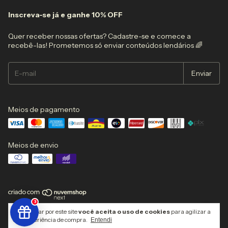
Inscreva-se já e ganhe 10% OFF
Quer receber nossas ofertas? Cadastre-se e comece a
recebê-las! Prometemos só enviar conteúdos lendários 🌈
Meios de pagamento
Meios de envio
3
Copyright BEPOP Comércio de Vestuário e Acessórios - 63858743000117 -
Ao navegar por este site
você aceita o uso de cookies
para agilizar a
2026. Todos os direitos reservados.
sua experiência de compra.
Entendi