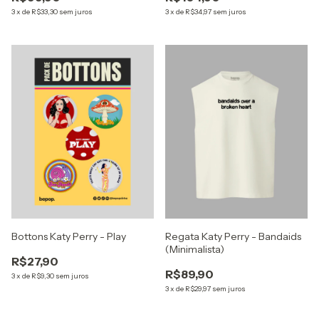
3
x
de
R$33,30
sem juros
3
x
de
R$34,97
sem juros
Bottons Katy Perry - Play
Regata Katy Perry - Bandaids
(Minimalista)
R$27,90
R$89,90
3
x
de
R$9,30
sem juros
3
x
de
R$29,97
sem juros