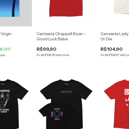
Camiseta Chappell Roan -
 Virgin
Camiseta Lady
Good Luck Babe
Or Die
R$99,90
R$104,90
% OFF
3
x
de
R$33,30
sem juros
3
x
de
R$34,97
sem ju
uros