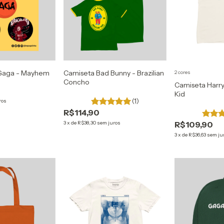
 Gaga - Mayhem
Camiseta Bad Bunny - Brazilian
2 cores
Concho
Camiseta Harry
Kid
(1)
ros
R$114,90
3
x
de
R$38,30
sem juros
R$109,90
3
x
de
R$36,63
sem ju