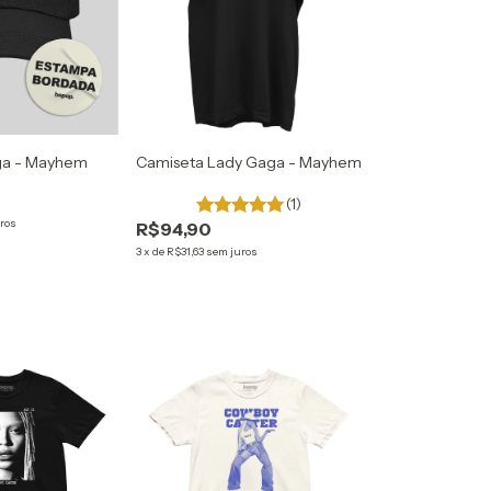
ga - Mayhem
Camiseta Lady Gaga - Mayhem
(1)
ros
R$94,90
3
x
de
R$31,63
sem juros