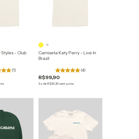
+1
 Styles - Club
Camiseta Katy Perry - Live In
Brazil
(1)
(4)
R$99,90
ros
3
x
de
R$33,30
sem juros