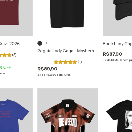
razil 2026
Boné Lady Ga
+1
Regata Lady Gaga - Mayhem
R$87,90
(3)
3
x
de
R$29,30
sem ju
(1)
% OFF
R$89,90
uros
3
x
de
R$29,97
sem juros