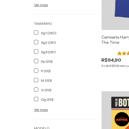
Ver mais
TAMANHO
Xg1 (280)
Camiseta Harry 
The Time
Xg2 (281)
Xg3 (281)
R$94,90
Pp (313)
3
x
de
R$31,63
sem ju
P (313)
M (313)
G (313)
Gg (313)
Ver mais
MODELO