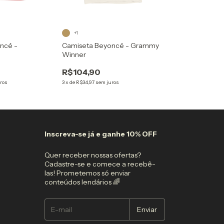
+1
ncé -
Camiseta Beyoncé - Grammy
Winner
R$104,90
ros
3
x
de
R$34,97
sem juros
Inscreva-se já e ganhe 10% OFF
Quer receber nossas ofertas?
Cadastre-se e comece a recebê-
las! Prometemos só enviar
conteúdos lendários 🌈