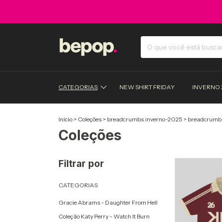
CATEGORIAS
NEW SHIRT FRIDAY
INVERNO 
Início
>
Coleções
>
breadcrumbs.inverno-2025
>
breadcrumb
Coleções
Filtrar por
CATEGORIAS
Gracie Abrams - Daughter From Hell
Coleção Katy Perry - Watch It Burn