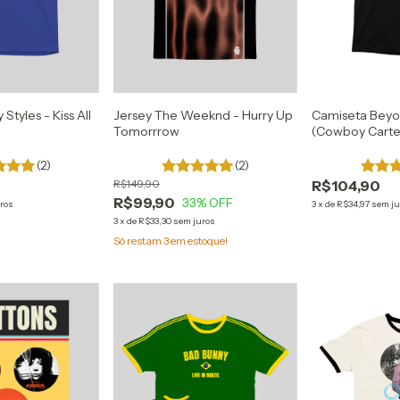
Styles - Kiss All
Jersey The Weeknd - Hurry Up
Camiseta Beyo
Tomorrrow
(Cowboy Carte
(2)
(2)
R$149,90
R$104,90
R$99,90
33
% OFF
ros
3
x
de
R$34,97
sem ju
3
x
de
R$33,30
sem juros
Só restam
3
em estoque!