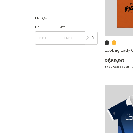
PREÇO
De
Até
Ecobag Lady 
R$59,90
3
x
de
R$19,97
sem j