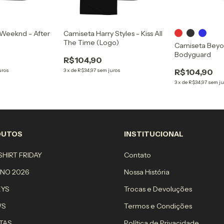
Weeknd - After
Camiseta Harry Styles - Kiss All
n
The Time (Logo)
Camiseta Beyo
Bodyguard
R$104,90
uros
3
x
de
R$34,97
sem juros
R$104,90
3
x
de
R$34,97
sem ju
DUTOS
INSTITUCIONAL
HIRT FRIDAY
Contato
RNO 2026
Nossa História
EYS
Trocas e Devoluções
WS
Termos e Condições
TAS
Política de Privacidade