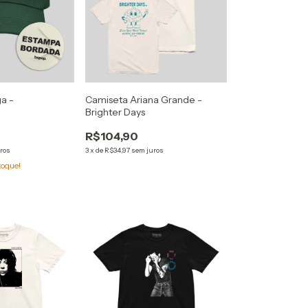
a -
Camiseta Ariana Grande -
Brighter Days
R$104,90
ros
3
x
de
R$34,97
sem juros
toque!