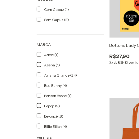
Com Capuz (1)
Sem Capuz (2)
MARCA
Bottons Lady
Adele (1)
R$27,90
3
x
de
R$9,30
sem ju
Aespa (1)
Ariana Grande (24)
Bad Bunny (4)
Benson Boone (1)
Bepop (9)
Beyoncé (8)
Billie Eilish (4)
Ver mais