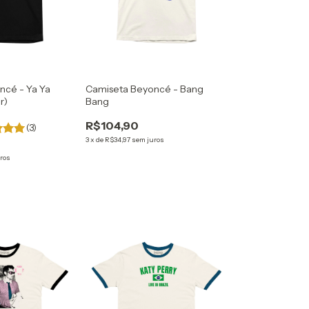
ncé - Ya Ya
Camiseta Beyoncé - Bang
r)
Bang
R$104,90
(3)
3
x
de
R$34,97
sem juros
ros