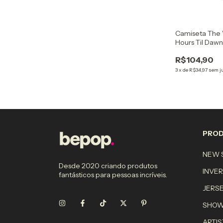
Camiseta The 
Hours Til Daw
R$104,90
3
x
de
R$34,97
sem j
PRO
NEW S
Desde 2020 criando produtos
INVE
fantásticos para pessoas incríveis.
JERS
SHO
ARTIS