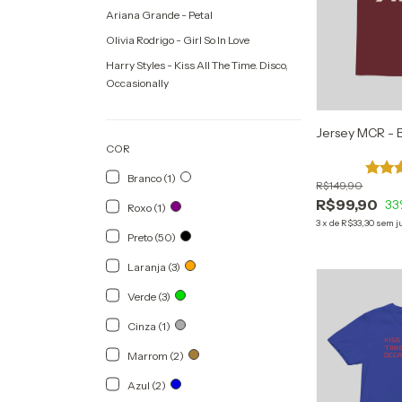
Ariana Grande - Petal
Olivia Rodrigo - Girl So In Love
Harry Styles - Kiss All The Time. Disco,
Occasionally
Jersey MCR - B
COR
Branco (1)
R$149,90
R$99,90
33
Roxo (1)
3
x
de
R$33,30
sem j
Preto (50)
Laranja (3)
Verde (3)
Cinza (1)
Marrom (2)
Azul (2)