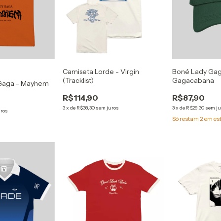
Camiseta Lorde - Virgin
Boné Lady Gag
(Tracklist)
Gagacabana
Gaga - Mayhem
R$114,90
R$87,90
3
x
de
R$38,30
sem juros
3
x
de
R$29,30
sem ju
uros
Só restam
2
em es