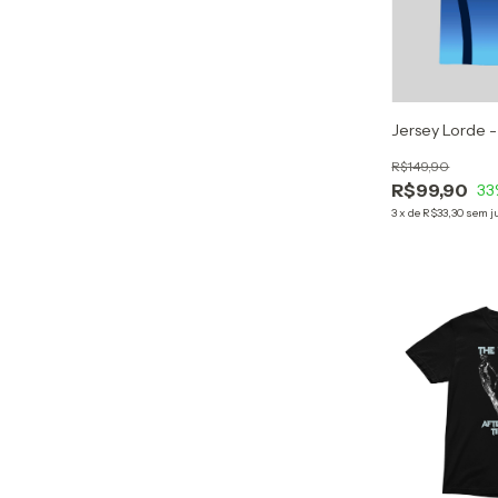
Jersey Lorde -
R$149,90
R$99,90
33
3
x
de
R$33,30
sem j