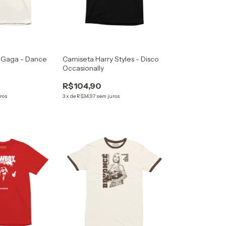
 Gaga - Dance
Camiseta Harry Styles - Disco
Occasionally
R$104,90
ros
3
x
de
R$34,97
sem juros