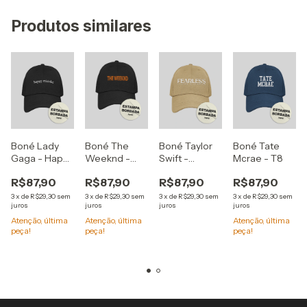
Produtos similares
Boné Lady
Boné The
Boné Taylor
Boné Tate
Gaga - Happy
Weeknd -
Swift -
Mcrae - T8
Mistake
Abel's Cap
Fearless
R$87,90
R$87,90
R$87,90
R$87,90
3
x
de
R$29,30
sem
3
x
de
R$29,30
sem
3
x
de
R$29,30
sem
3
x
de
R$29,30
sem
juros
juros
juros
juros
Atenção, última
Atenção, última
Atenção, última
peça!
peça!
peça!