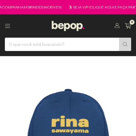
PANHAM BRINDES INCRIVEIS
🕺 SEJA VIP (CLIQUE AQUI E FAÇA PARTE 
0