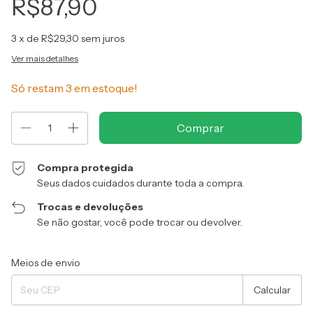
R$87,90
3
x de
R$29,30
sem juros
Ver mais detalhes
Só restam
3
em estoque!
Compra protegida
Seus dados cuidados durante toda a compra.
Trocas e devoluções
Se não gostar, você pode trocar ou devolver.
Entregas para o CEP:
Alterar CEP
Meios de envio
Calcular