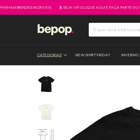
M BRINDES INCRIVEIS
🕺 SEJA VIP (CLIQUE AQUI E FAÇA PARTE DO GRU
CATEGORIAS
NEW SHIRT FRIDAY
INVERNO 