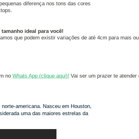
 pequenas diferença nos tons das cores
tops.
o tamanho ideal para você!
amos que podem existir variações de até 4cm para mais o
m no 
Whats App 
(clique aqui)
!
 Vai ser um prazer te atender
z norte-americana. Nasceu em Houston,
nsiderada uma das maiores estrelas da