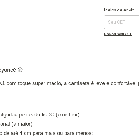
Entregas para o CEP
Meios de envio
Não sei meu CEP
Beyoncé
😍
.1 com toque super macio, a camiseta é leve e confortável
algodão penteado fio 30 (o melhor)
ional (a maior)
o de até 4 cm para mais ou para menos;