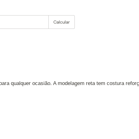
:
Alterar CEP
Calcular
 para qualquer ocasião. A modelagem reta tem costura refo