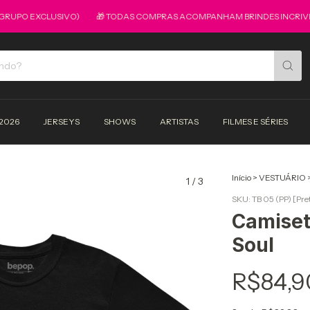
PO EXCLUSIVO)
🎁 TODAS COMPRAS ACOMPANHAM BRINDES INCRIVEIS
2026
JERSEYS
SHOWS
ARTISTAS
FILMES E SÉRIES
Início
>
VESTUÁRIO
1
/
3
SKU:
TB 05 (PP) [Pre
Camiset
Soul
R$84,9