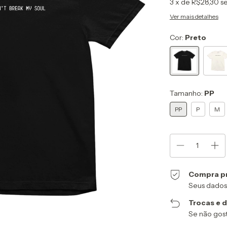
3
x de
R$28,30
s
Ver mais detalhes
Cor:
Preto
Tamanho:
PP
PP
P
M
Compra p
Seus dados
Trocas e 
Se não gost