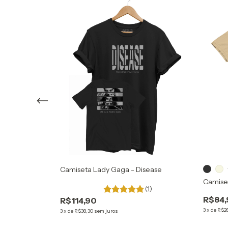
- I Love Kevin
Camiseta Lady Gaga - Disease
Camiset
(1)
R$84,
R$114,90
3
x
de
R$2
3
x
de
R$38,30
sem juros