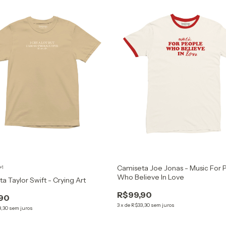
Camiseta Joe Jonas - Music For 
+1
Who Believe In Love
a Taylor Swift - Crying Art
R$99,90
90
3
x
de
R$33,30
sem juros
8,30
sem juros