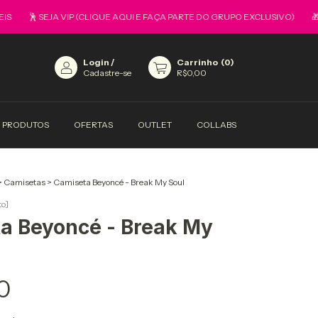
🕺 SEJA VIP (CLIQUE AQUI E FAÇA PARTE DO GRUPO EXCLUSIVO)
🎁 TO
Login
/
Carrinho
(
0
)
Cadastre-se
R$0,00
PRODUTOS
OFERTAS
OUTLET
COLLABS
>
Camisetas
>
Camiseta Beyoncé - Break My Soul
to]
a Beyoncé - Break My
0