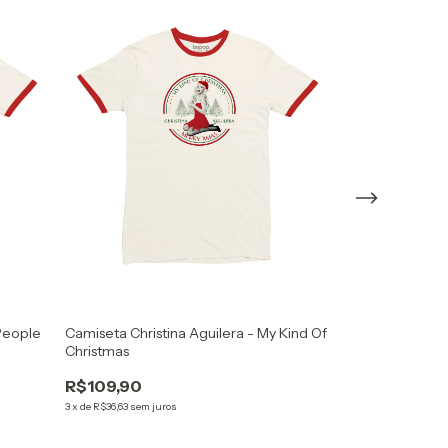
People
Camiseta Christina Aguilera - My Kind Of
+1
Christmas
Camiseta Arian
Sunshine (Trackl
R$109,90
3
x
de
R$36,63
sem juros
R$104,90