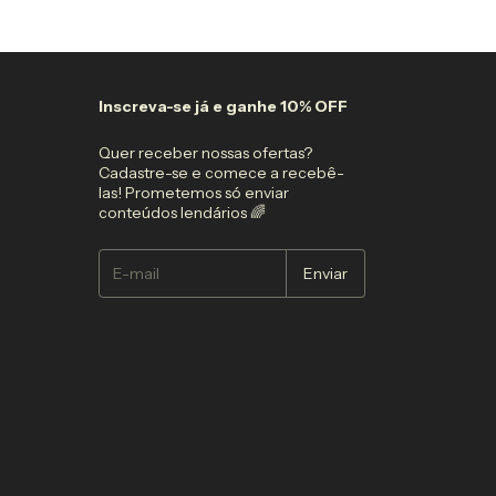
3
x
de
R$34,97
sem ju
Inscreva-se já e ganhe 10% OFF
Quer receber nossas ofertas?
Cadastre-se e comece a recebê-
las! Prometemos só enviar
conteúdos lendários 🌈