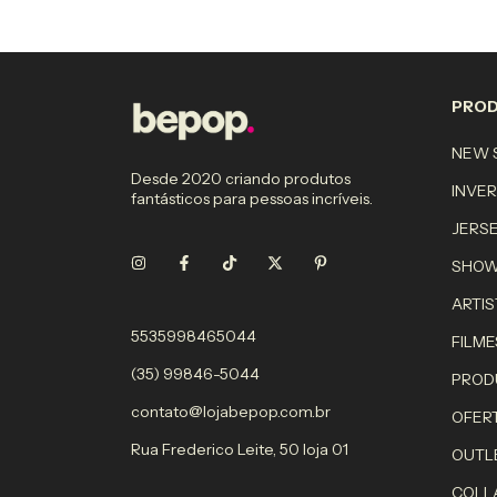
PRO
NEW S
Desde 2020 criando produtos
INVE
fantásticos para pessoas incríveis.
JERS
SHO
ARTIS
5535998465044
FILME
(35) 99846-5044
PROD
contato@lojabepop.com.br
OFER
Rua Frederico Leite, 50 loja 01
OUTL
COLL