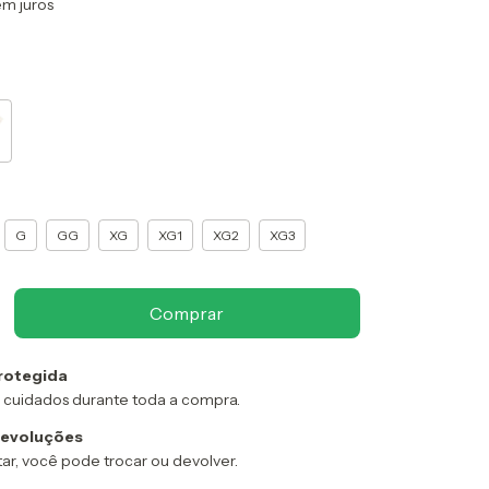
em juros
G
GG
XG
XG1
XG2
XG3
rotegida
 cuidados durante toda a compra.
devoluções
ar, você pode trocar ou devolver.