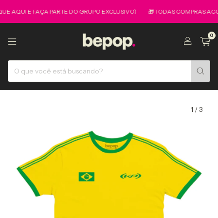
AQUI E FAÇA PARTE DO GRUPO EXCLUSIVO)
🎁 TODAS COMPRAS ACOMPANH
0
1
/
3