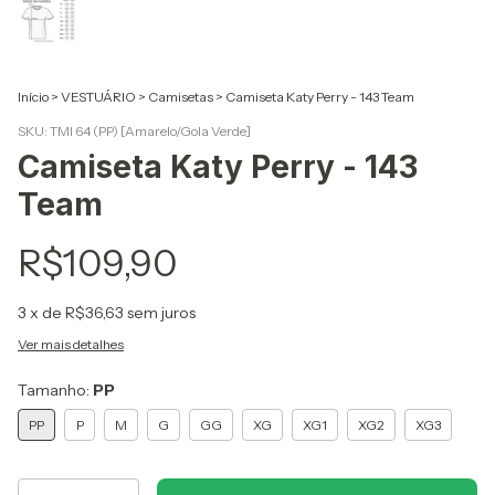
Início
>
VESTUÁRIO
>
Camisetas
>
Camiseta Katy Perry - 143 Team
SKU:
TMI 64 (PP) [Amarelo/Gola Verde]
Camiseta Katy Perry - 143
Team
R$109,90
3
x de
R$36,63
sem juros
Ver mais detalhes
Tamanho:
PP
PP
P
M
G
GG
XG
XG1
XG2
XG3