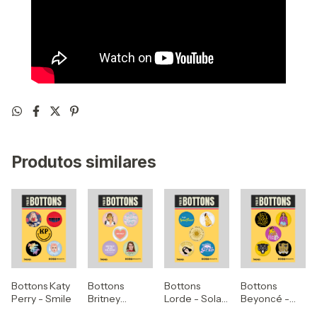
Produtos similares
Bottons Katy
Bottons
Bottons
Bottons
Perry - Smile
Britney
Lorde - Solar
Beyoncé -
Spears -
Power
Homecoming