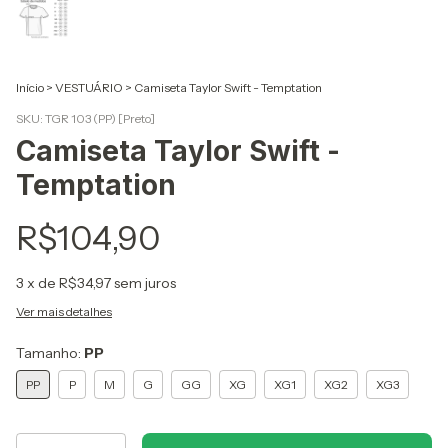
Início
>
VESTUÁRIO
>
Camiseta Taylor Swift - Temptation
SKU:
TGR 103 (PP) [Preto]
Camiseta Taylor Swift -
Temptation
R$104,90
3
x de
R$34,97
sem juros
Ver mais detalhes
Tamanho:
PP
PP
P
M
G
GG
XG
XG1
XG2
XG3