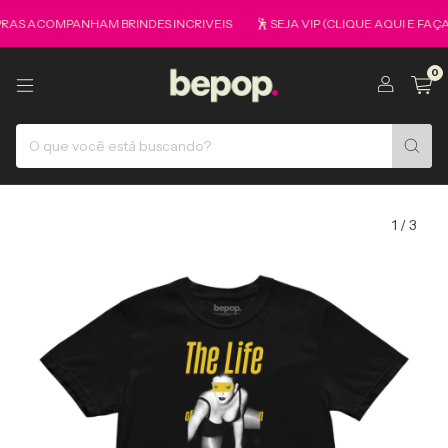
COMPANHAM BRINDES INCRIVEIS
🕺 SEJA VIP (CLIQUE AQUI E FAÇA PA
0
1
/
3