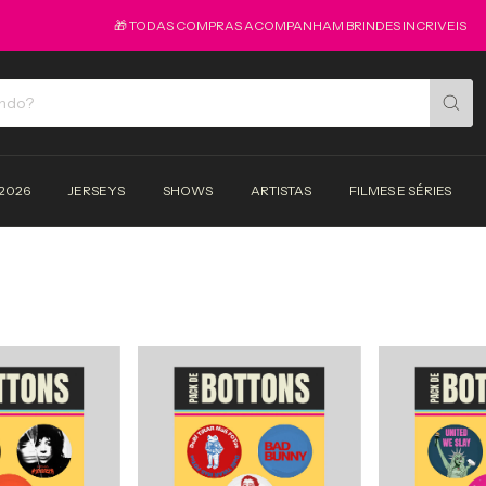
🎁 TODAS COMPRAS ACOMPANHAM BRINDES INCRIVEIS
🕺 SEJA
2026
JERSEYS
SHOWS
ARTISTAS
FILMES E SÉRIES