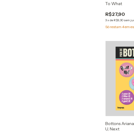
To What
R$27,90
3
x
de
R$9,30
sem ju
Só restam
4
em es
Bottons Arian
U, Next