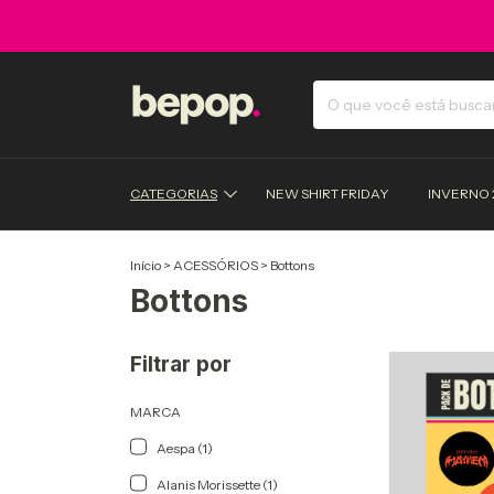
CATEGORIAS
NEW SHIRT FRIDAY
INVERNO 
Início
>
ACESSÓRIOS
>
Bottons
Bottons
Filtrar por
MARCA
Aespa (1)
Alanis Morissette (1)