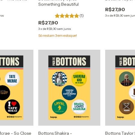
Something Beautiful
R$27,90
(1)
ros
3
x
de
R$9,30
sem jur
R$27,90
3
x
de
R$9,30
sem juros
Só restam
3
em estoque!
Mcrae - So Close
Bottons Shakira -
Bottons Taylor 