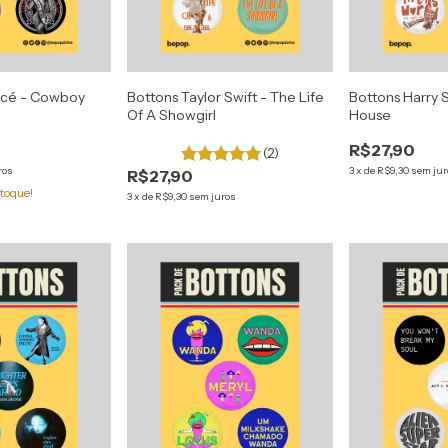
ncé - Cowboy
Bottons Taylor Swift - The Life
Bottons Harry S
Of A Showgirl
House
R$27,90
(2)
ros
3
x
de
R$9,30
sem jur
R$27,90
toque!
3
x
de
R$9,30
sem juros