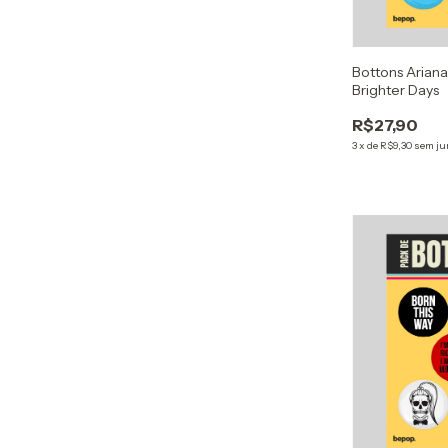
Bottons Arian
Brighter Days
R$27,90
3
x
de
R$9,30
sem ju