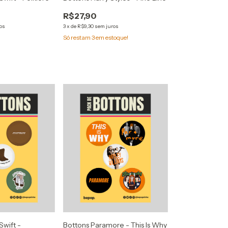
R$27,90
os
3
x
de
R$9,30
sem juros
Só restam
3
em estoque!
Swift -
Bottons Paramore - This Is Why