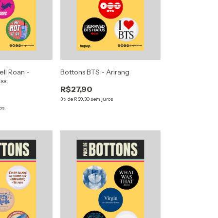
ll Roan -
Bottons BTS - Arirang
ss
R$27,90
3
x
de
R$9,30
sem juros
os