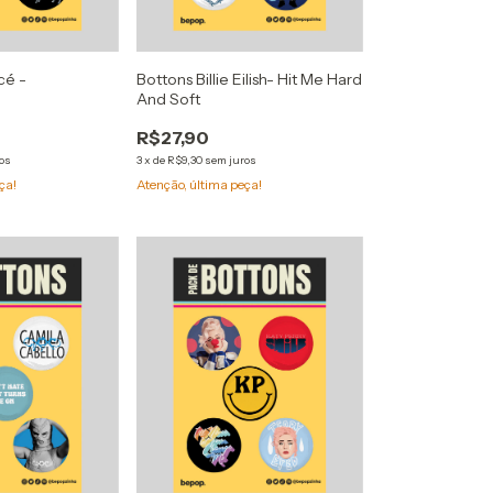
cé -
Bottons Billie Eilish- Hit Me Hard
And Soft
R$27,90
os
3
x
de
R$9,30
sem juros
ça!
Atenção, última peça!