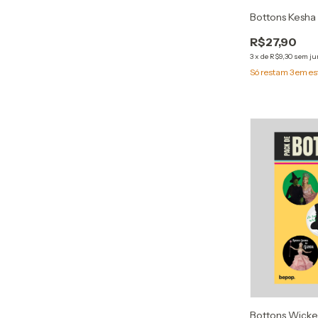
Bottons Kesha 
R$27,90
3
x
de
R$9,30
sem ju
Só restam
3
em es
Bottons Wicke