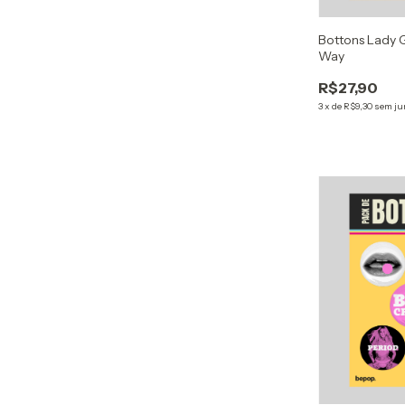
Bottons Lady G
Way
R$27,90
3
x
de
R$9,30
sem ju