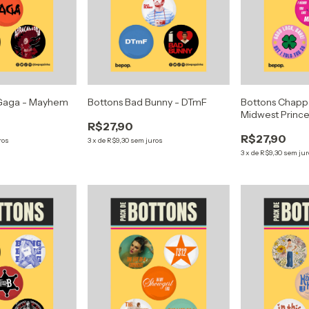
 Gaga - Mayhem
Bottons Bad Bunny - DTmF
Bottons Chappe
Midwest Prince
R$27,90
R$27,90
ros
3
x
de
R$9,30
sem juros
3
x
de
R$9,30
sem jur