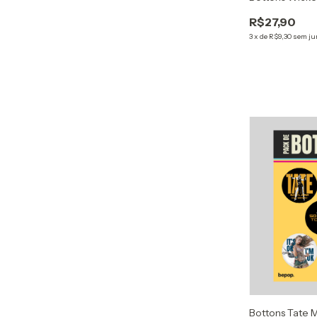
R$27,90
3
x
de
R$9,30
sem ju
Bottons Tate 