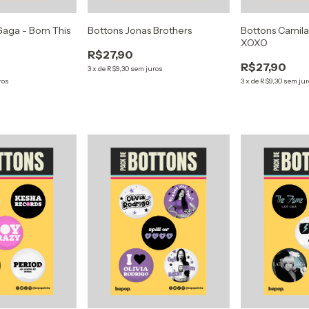
aga - Born This
Bottons Jonas Brothers
Bottons Camila
XOXO
R$27,90
R$27,90
3
x
de
R$9,30
sem juros
ros
3
x
de
R$9,30
sem jur