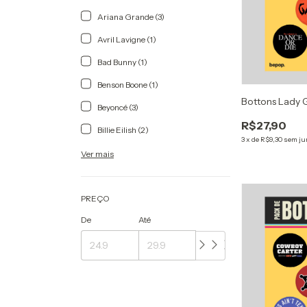
Ariana Grande (3)
Avril Lavigne (1)
Bad Bunny (1)
Benson Boone (1)
Bottons Lady
Beyoncé (3)
R$27,90
Billie Eilish (2)
3
x
de
R$9,30
sem ju
Ver mais
PREÇO
De
Até