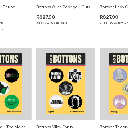
- Period
Bottons Olivia Rodrigo - Guts
Bottons Lady 
R$27,90
R$27,90
ros
3
x
de
R$9,30
sem juros
3
x
de
R$9,30
sem jur
toque!
d - The Movie
Bottons Miley Cyrus -
Bottons Taylor 