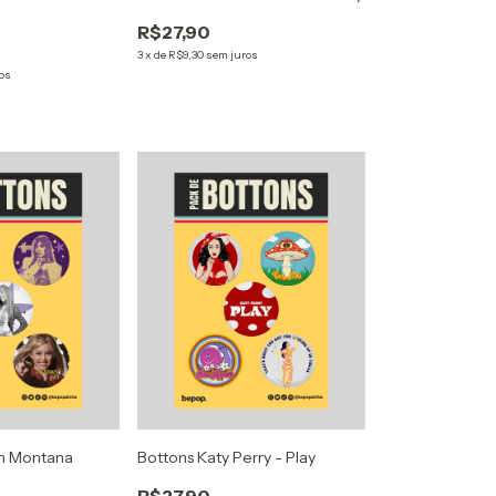
R$27,90
3
x
de
R$9,30
sem juros
os
h Montana
Bottons Katy Perry - Play