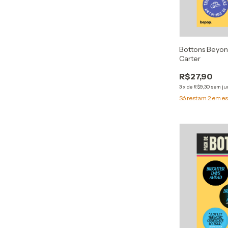
Bottons Beyo
Carter
R$27,90
3
x
de
R$9,30
sem ju
Só restam
2
em es