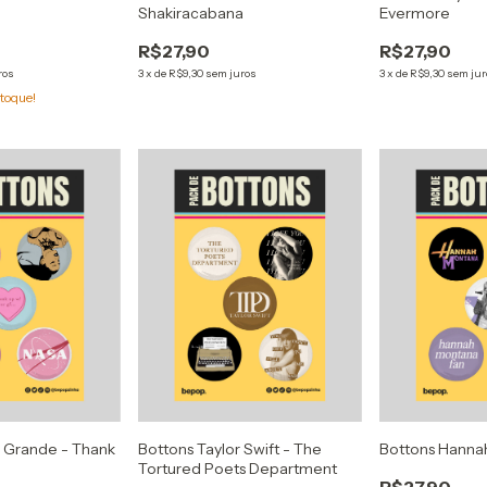
Shakiracabana
Evermore
R$27,90
R$27,90
ros
3
x
de
R$9,30
sem juros
3
x
de
R$9,30
sem jur
toque!
a Grande - Thank
Bottons Taylor Swift - The
Bottons Hanna
Tortured Poets Department