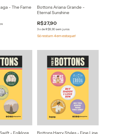
Gaga - The Fame
Bottons Ariana Grande -
Eternal Sunshine
R$27,90
os
3
x
de
R$9,30
sem juros
Só restam
4
em estoque!
Swift - Folklore
Bottons Harry Styles - Fine Line