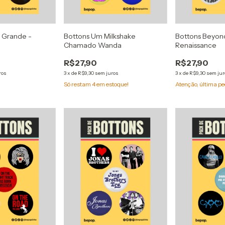
a Grande -
Bottons Um Milkshake
Bottons Beyon
Chamado Wanda
Renaissance
R$27,90
R$27,90
ros
3
x
de
R$9,30
sem juros
3
x
de
R$9,30
sem jur
Só restam
4
em estoque!
Atenção, última pe