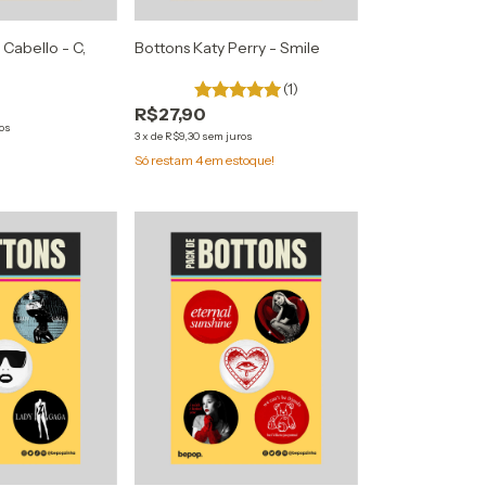
 Cabello - C,
Bottons Katy Perry - Smile
(1)
R$27,90
os
3
x
de
R$9,30
sem juros
Só restam
4
em estoque!