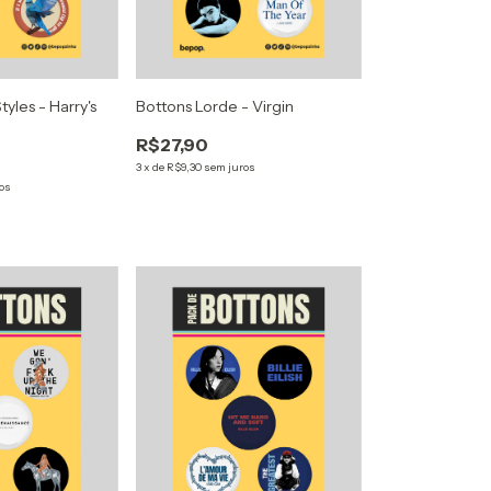
tyles - Harry's
Bottons Lorde - Virgin
R$27,90
3
x
de
R$9,30
sem juros
os