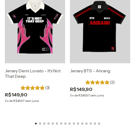
Jersey Demi Lovato - It's Not
Jersey BTS - Arirang
That Deep
(2)
(3)
R$149,90
R$149,90
3
x
de
R$49,97
sem juros
3
x
de
R$49,97
sem juros