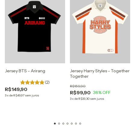
Jersey BTS - Arirang
Jersey Harry Styles - Together
Together
(2)
R$159,90
R$149,90
R$99,90
38
% OFF
3
x
de
R$49,97
sem juros
3
x
de
R$33,30
sem juros